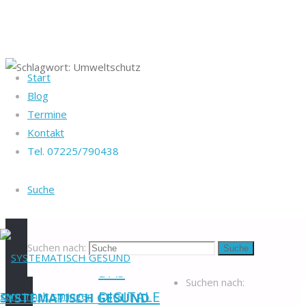
Start
Startseite
Blog
Heike Götz & Stefan
Beiträge
Termine
Reiff
Schlagwort:
verschlagwortet
Kontakt
Tel. 07225/790438
"Umweltschutz"
Tel. 07225/790438
Umweltschutz
Blog
-
Suche
Veranstaltungen
-
Newsletter
-
Impressum
-
Datenschutzerklärung
-
Suchen nach:
Suche
Kontakt
-
DAS
Suchen nach:
DIGITALE
Zum Inhalt springen
SYSTEMATISCH GESUND