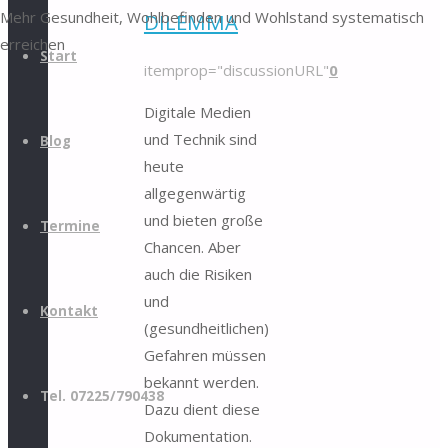
Mehr Gesundheit, Wohlbefinden und Wohlstand systematisch
DILEMMA
erreichen
Start
itemprop="discussionURL"
0
Digitale Medien
und Technik sind
Blog
heute
allgegenwärtig
und bieten große
Termine
Chancen. Aber
auch die Risiken
und
Kontakt
(gesundheitlichen)
Gefahren müssen
bekannt werden.
Tel. 07225/790438
Dazu dient diese
Dokumentation.