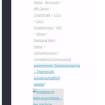
Natur
Aerosole
/
Bill Gates
/
Chemtrails
/
CO2
/
Geo-
Engineering
/
Gift
/
Klima
/
Nanopartikel
/
Natur
/
Umweltschutz
/
Umweltverschmutzung
weiterlesen
"Geoengineering
– Chemtrails
wissenschaftlich
belegt"