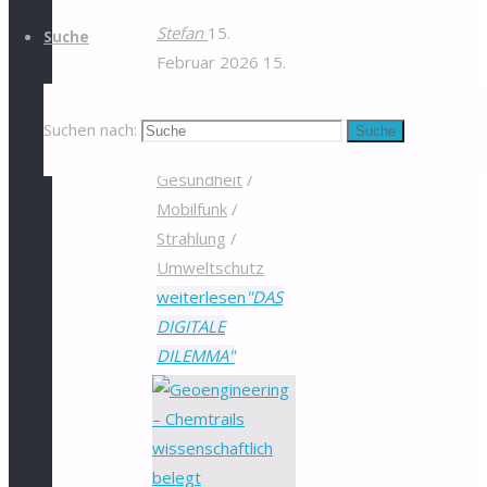
Stefan
15.
Suche
Februar 2026
15.
Februar 2026
Mobilfunk &
Suchen nach:
Suche
Medien
5G
/
Gesundheit
/
Mobilfunk
/
Strahlung
/
Umweltschutz
weiterlesen
"DAS
DIGITALE
DILEMMA"