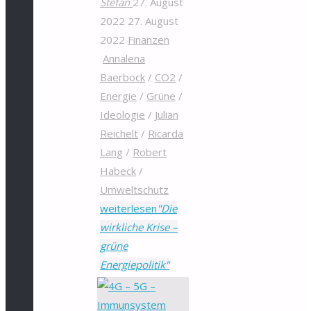
Stefan
27. August
2022
27. August
2022
Finanzen
Annalena
Baerbock
/
CO2
/
Energie
/
Grüne
/
Ideologie
/
Julian
Reichelt
/
Ricarda
Lang
/
Robert
Habeck
/
Umweltschutz
weiterlesen
"Die
wirkliche Krise –
grüne
Energiepolitik"