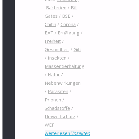
Bakterien
/
Bill
Gates
/
BSE
/
Chitin
/
Corona
/
EAT
/
Ernährung
/
Freiheit
/
Gesundheit
/
Gift
/
Insekten
/
Massentierhaltung
/
Natur
/
Nebenwirkungen
/
Parasiten
/
Prionen
/
Schadstoffe
/
Umweltschutz
/
WEF
weiterlesen
"Insekten