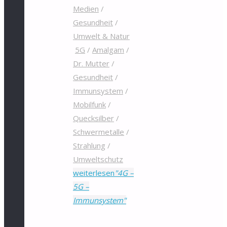
Medien
/
Gesundheit
/
Umwelt & Natur
5G
/
Amalgam
/
Dr. Mutter
/
Gesundheit
/
Immunsystem
/
Mobilfunk
/
Quecksilber
/
Schwermetalle
/
Strahlung
/
Umweltschutz
weiterlesen
"4G –
5G –
Immunsystem"