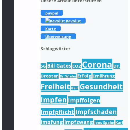
Unsere Arbeit unterstützen
paypal
Revolut
Karte
Überweisung
Schlagwörter
Corona
Bill Gates
Dr.
5G
CO2
Drosten
Erfolg
Ernährung
Dr. Wieler
Freiheit
Gesundheit
Geld
Impfen
Impffolgen
Impfschaden
Impfpflicht
Impfung
Impfzwang
Karl
Jens Spahn