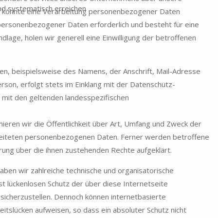
d systematisch erreichen
, könnte eine Verarbeitung personenbezogener Daten
 personenbezogener Daten erforderlich und besteht für eine
dlage, holen wir generell eine Einwilligung der betroffenen
n, beispielsweise des Namens, der Anschrift, Mail-Adresse
son, erfolgt stets im Einklang mit der Datenschutz-
mit den geltenden landesspezifischen
mieren wir die Öffentlichkeit über Art, Umfang und Zweck der
beiteten personenbezogenen Daten. Ferner werden betroffene
rung über die ihnen zustehenden Rechte aufgeklärt.
haben wir zahlreiche technische und organisatorische
 lückenlosen Schutz der über diese Internetseite
icherzustellen. Dennoch können internetbasierte
itslücken aufweisen, so dass ein absoluter Schutz nicht