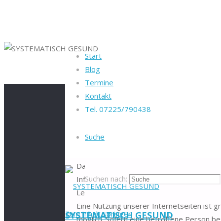
Start
Blog
Startseite
Datenschutzerklärung
Termine
Kontakt
Tel. 07225/790438
Datenschutzerklä
Suche
Datenschutz hat einen besonder Stellenwe
Suchen nach:
Informationen nicht an Dritte weiter, auss
Leistungserfüllung nötig.
Eine Nutzung unserer Internetseiten ist
Zum Inhalt springen
SYSTEMATISCH GESUND
möglich. Sofern eine betroffene Person 