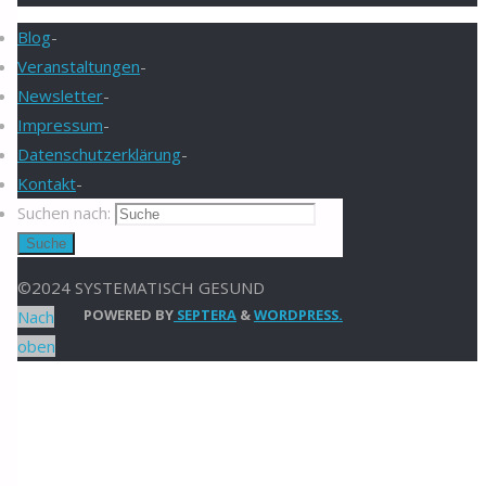
Blog
-
Veranstaltungen
-
Newsletter
-
Impressum
-
Datenschutzerklärung
-
Kontakt
-
Suchen nach:
Suche
©2024 SYSTEMATISCH GESUND
POWERED BY
SEPTERA
&
WORDPRESS.
Nach
oben