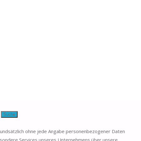
rung
rt für uns und wir geben die von Ihnen erhaltenen Daten und
er Sie wünschen dies ausdrücklich oder es ist aus Gründen der
Suche
 grundsätzlich ohne jede Angabe personenbezogener Daten
besondere Services unseres Unternehmens über unsere