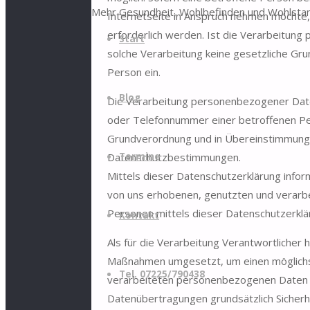
Mehr Gesundheit, Wohlbefinden und Wohlstan
Internetseite in Anspruch nehmen möchte
erforderlich werden. Ist die Verarbeitung
Start
solche Verarbeitung keine gesetzliche Grun
Person ein.
Blog
Die Verarbeitung personenbezogener Date
oder Telefonnummer einer betroffenen Per
Grundverordnung und in Übereinstimmung 
Datenschutzbestimmungen.
Termine
Mittels dieser Datenschutzerklärung infor
von uns erhobenen, genutzten und verar
Personen mittels dieser Datenschutzerklä
Kontakt
Als für die Verarbeitung Verantwortlicher 
Maßnahmen umgesetzt, um einen möglichst
Tel. 07225/790438
verarbeiteten personenbezogenen Daten s
Datenübertragungen grundsätzlich Sicherhe