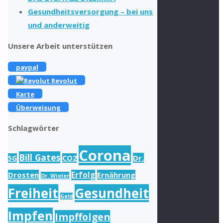
Gesundheitsversorgung – bei uns
und anderweitig
Unsere Arbeit unterstützen
paypal
Revolut
Karte
Überweisung
Schlagwörter
Corona
Bill Gates
Dr.
5G
CO2
Drosten
Erfolg
Ernährung
Dr. Wieler
Freiheit
Gesundheit
Geld
Impfen
Impffolgen