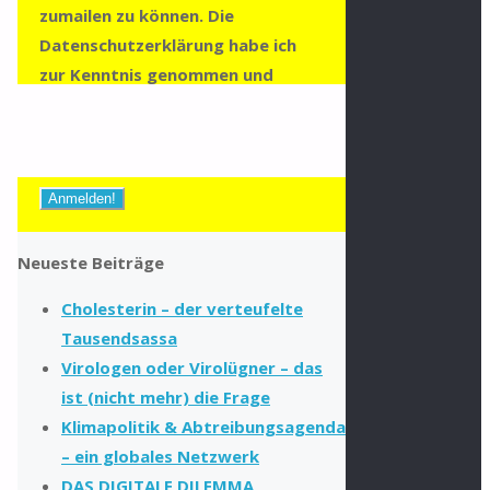
zumailen zu können. Die
Datenschutzerklärung habe ich
zur Kenntnis genommen und
stimme dieser zu.
Zur
Datenschutzerklärung
Neueste Beiträge
Cholesterin – der verteufelte
Tausendsassa
Virologen oder Virolügner – das
ist (nicht mehr) die Frage
Klimapolitik & Abtreibungsagenda
– ein globales Netzwerk
DAS DIGITALE DILEMMA