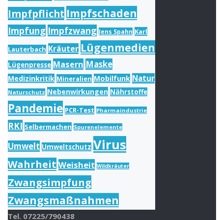
Impfschaden
Impfpflicht
Impfung
Impfzwang
Karl
Jens Spahn
Lügenmedien
Kräuter
Lauterbach
Masern
Maske
Lügenpresse
Natur
Medizinkritik
Mobilfunk
Mineralien
Nebenwirkungen
Nährstoffe
Naturschutz
Pandemie
PCR-Test
Pharmaindustrie
RKI
Selbermachen
Spurenelemente
Virus
Umwelt
Umweltschutz
Wahrheit
Weisheit
Wildkräuter
Zwangsimpfung
Zwangsmaßnahmen
Tel. 07225/790438