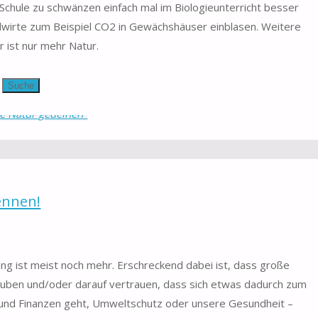
e Schule zu schwänzen einfach mal im Biologieunterricht besser
dwirte zum Beispiel CO2 in Gewächshäuser einblasen. Weitere
r ist nur mehr Natur.
mwelt & Natur
CO2
/
Natur
/
Naturschutz
/
Umwelt
/
Suche
e Natur gedeihen"
ennen!
ang ist meist noch mehr. Erschreckend dabei ist, dass große
auben und/oder darauf vertrauen, dass sich etwas dadurch zum
und Finanzen geht, Umweltschutz oder unsere Gesundheit –