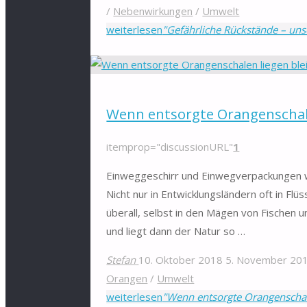
/
Nebenwirkungen
/
Umwelt
weiterlesen
"Gefährliche Rückstände – uns
Wenn entsorgte Orangenschale
itemprop="discussionURL"
1
Einweggeschirr und Einwegverpackungen we
Nicht nur in Entwicklungsländern oft in Flü
überall, selbst in den Mägen von Fischen u
und liegt dann der Natur so …
Stefan
10. Oktober 2018
5. November 20
Orangen
/
Umwelt
weiterlesen
"Wenn entsorgte Orangenschal