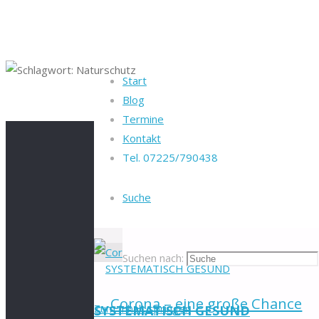
Start
Blog
Startseite
Beiträge verschlagwortet "Natu
Termine
Kontakt
Tel. 07225/790438
Schlagwort:
Nat
Suche
Suchen nach:
Corona – eine große Chance
Zum Inhalt springen
SYSTEMATISCH GESUND