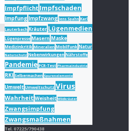
Impfschaden
Impfpflicht
Impfung
Impfzwang
Karl
Jens Spahn
Lügenmedien
Kräuter
Lauterbach
Masern
Maske
Lügenpresse
Natur
Medizinkritik
Mobilfunk
Mineralien
Nebenwirkungen
Nährstoffe
Naturschutz
Pandemie
PCR-Test
Pharmaindustrie
RKI
Selbermachen
Spurenelemente
Virus
Umwelt
Umweltschutz
Wahrheit
Weisheit
Wildkräuter
Zwangsimpfung
Zwangsmaßnahmen
Tel. 07225/790438