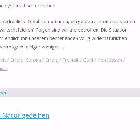
d systematisch erreichen
nsbedrohliche Gefahr empfunden, einige betrachten es als einen
tschaftlichen) Folgen sind wir alle betroffen. Die Situation
ch endlich mit unserem bestehenden völlig widernatürlichen
 Vermögens einiger weniger …
eit
/
Erfolg
Corona
/
Erfolg
/
Freiheit
/
Geld
/
Ken Jebsen
/
hutz
e Natur gedeihen