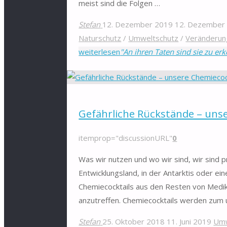
meist sind die Folgen …
Stefan
12. Dezember 2019
12. Dezember
Naturschutz
/
Umweltschutz
/
Veränderun
weiterlesen
"An ihren Taten sind sie zu er
Gefährliche Rückstände – uns
itemprop="discussionURL"
0
Was wir nutzen und wo wir sind, wir sind
Entwicklungsland, in der Antarktis oder ei
Chemiecocktails aus den Resten von Medik
anzutreffen. Chemiecocktails werden zum u
Stefan
25. Oktober 2018
11. Juni 2019
Umw