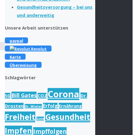
Gesundheitsversorgung – bei uns
und anderweitig
Unsere Arbeit unterstützen
paypal
Revolut
Karte
Überweisung
Schlagwörter
Corona
Bill Gates
Dr.
5G
CO2
Drosten
Erfolg
Ernährung
Dr. Wieler
Freiheit
Gesundheit
Geld
Impfen
Impffolgen