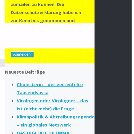
zumailen zu können. Die
Datenschutzerklärung habe ich
zur Kenntnis genommen und
stimme dieser zu.
Zur
Datenschutzerklärung
Neueste Beiträge
Cholesterin – der verteufelte
Tausendsassa
Virologen oder Virolügner – das
ist (nicht mehr) die Frage
Klimapolitik & Abtreibungsagenda
– ein globales Netzwerk
DAS DIGITALE DILEMMA