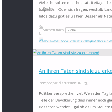
Vielleicht sollten manche statt freitags di
Suche
aufpassen. Oder sich fragen, weshalb Lan
Infos dazu gibt es u.a.hier. Besser als Natu
Stefan
24. Januar 2020
20. Februar 2020
U
Suchen nach:
Umweltschutz
weiterlesen
"CO2 und Methangas lassen di
An ihren Taten sind sie zu erk
itemprop="discussionURL"
1
Politiker versprechen viel. Wenn der Tag l
Teile der Bevölkerung dies immer noch gl
Besseren wendet. Egal ob es um Steuern 