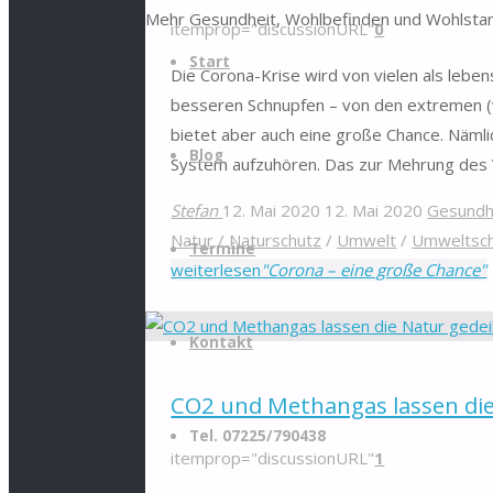
Mehr Gesundheit, Wohlbefinden und Wohlstan
itemprop="discussionURL"
0
Start
Die Corona-Krise wird von vielen als lebe
besseren Schnupfen – von den extremen (wir
bietet aber auch eine große Chance. Nämli
Blog
System aufzuhören. Das zur Mehrung des
Stefan
12. Mai 2020
12. Mai 2020
Gesundh
Natur
/
Naturschutz
/
Umwelt
/
Umweltsc
Termine
weiterlesen
"Corona – eine große Chance"
Kontakt
CO2 und Methangas lassen di
Tel. 07225/790438
itemprop="discussionURL"
1