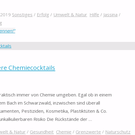
 2019
Sonstiges
/
Erfolg
/
Umwelt & Natur
Hilfe
/
Jassina
/
g
kennen!"
ere Chemiecocktails
 praktisch immer von Chemie umgeben. Egal ob in einem
nem Bach im Schwarzwald, inzwischen sind überall
amenten, Pestiziden, Kosmetika, Plastiktüten & Co.
nkalkulierbaren Risiko Die Rückstände der …
elt & Natur
/
Gesundheit
Chemie
/
Grenzwerte
/
Naturschutz