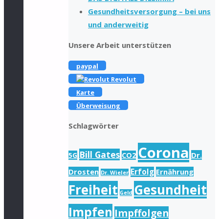
Gesundheitsversorgung – bei uns
und anderweitig
Unsere Arbeit unterstützen
paypal
Revolut
Karte
Überweisung
Schlagwörter
Corona
Bill Gates
Dr.
5G
CO2
Drosten
Erfolg
Ernährung
Dr. Wieler
Freiheit
Gesundheit
Geld
Impfen
Impffolgen