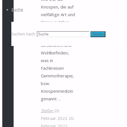
Knospen, die auf
Suche
vielfältige Art und
Weise nutzbar
und hilfreich sind.
Suchen nach:
Suche
Auch für
Gesundheit und
Wohlbefinden,
was in
Fachkreisen
Gemmotherapie,
bzw.
Knospenmedizin
genannt …
Stefan
20.
Februar 2022
20.
Februar 2022