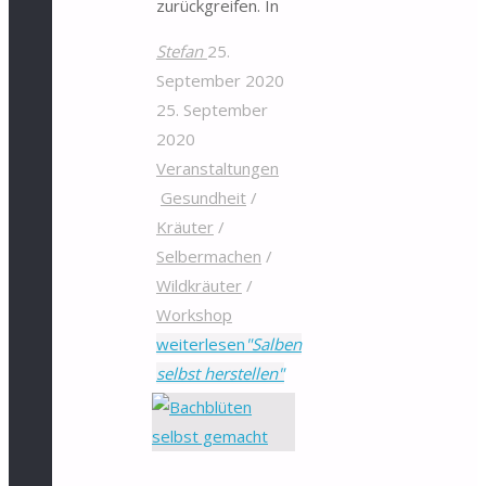
zurückgreifen. In
Stefan
25.
September 2020
25. September
2020
Veranstaltungen
Gesundheit
/
Kräuter
/
Selbermachen
/
Wildkräuter
/
Workshop
weiterlesen
"Salben
selbst herstellen"