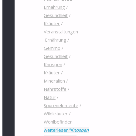
Ernährung
/
Gesundheit
/
Kräuter
/
Veranstaltungen
Ernährung
/
Gemmo
/
Gesundheit
/
Knospen
/
Kräuter
/
Mineralien
/
Nährstoffe
/
Natur
/
Spurenelemente
/
Wildkräuter
/
Wohlbefinden
weiterlesen
"Knospen