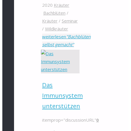
2020
Kräuter
Bachblüten
/
Kräuter
/
Seminar
/
Wildkräuter
weiterlesen
"Bachblüten
selbst gemacht"
Das
Immunsystem
unterstützen
itemprop="discussionURL"
0