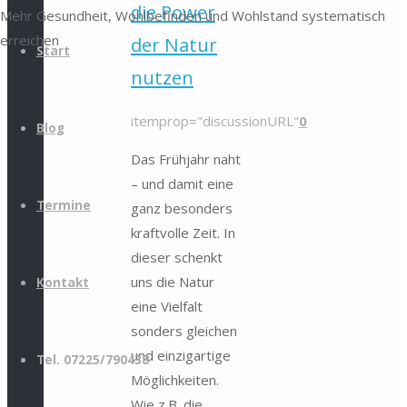
die Power
Mehr Gesundheit, Wohlbefinden und Wohlstand systematisch
erreichen
der Natur
Start
nutzen
itemprop="discussionURL"
0
Blog
Das Frühjahr naht
– und damit eine
Termine
ganz besonders
kraftvolle Zeit. In
dieser schenkt
uns die Natur
Kontakt
eine Vielfalt
sonders gleichen
und einzigartige
Tel. 07225/790438
Möglichkeiten.
Wie z.B. die