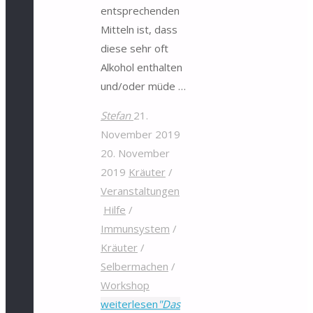
entsprechenden
Mitteln ist, dass
diese sehr oft
Alkohol enthalten
und/oder müde …
Stefan
21.
November 2019
20. November
2019
Kräuter
/
Veranstaltungen
Hilfe
/
Immunsystem
/
Kräuter
/
Selbermachen
/
Workshop
weiterlesen
"Das