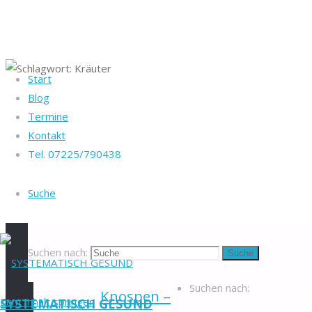
Start
Startseite
Blog
Heike Götz & Stefan
Beiträge
Termine
Reiff
Schlagwort:
verschlagwortet
Kontakt
Tel. 07225/790438
"Kräuter"
Tel. 07225/790438
Kräuter
Blog
-
Suche
Veranstaltungen
-
Newsletter
-
Impressum
-
Datenschutzerklärung
-
Suchen nach:
Suche
Kontakt
-
Suchen nach:
Knospen –
Zum Inhalt springen
SYSTEMATISCH GESUND