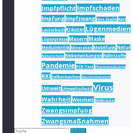
Impfschaden
Impfpflicht
Impfung
Impfzwang
Karl
Jens Spahn
Lügenmedien
Kräuter
Lauterbach
Masern
Maske
Lügenpresse
Natur
Medizinkritik
Mobilfunk
Mineralien
Nebenwirkungen
Nährstoffe
Naturschutz
Pandemie
PCR-Test
Pharmaindustrie
RKI
Selbermachen
Spurenelemente
Virus
Umwelt
Umweltschutz
Wahrheit
Weisheit
Wildkräuter
Zwangsimpfung
Zwangsmaßnahmen
Suche