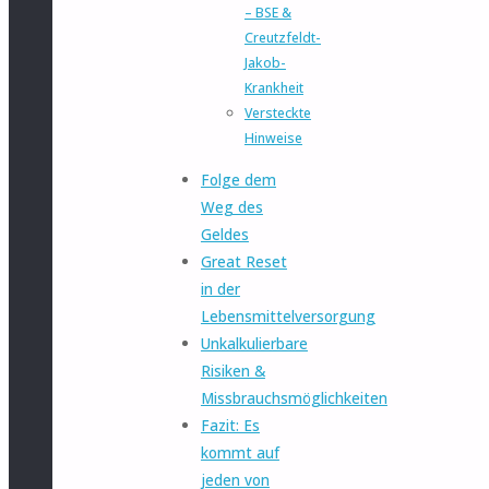
– BSE &
Creutzfeldt-
Jakob-
Krankheit
Versteckte
Hinweise
Folge dem
Weg des
Geldes
Great Reset
in der
Lebensmittelversorgung
Unkalkulierbare
Risiken &
Missbrauchsmöglichkeiten
Fazit: Es
kommt auf
jeden von