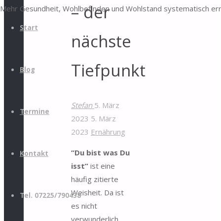
– der
Mehr Gesundheit, Wohlbefinden und Wohlstand systematisch er
Start
nächste
Tiefpunkt
Blog
Stefan
5. März
Termine
2023
5. März
2023
Ernährung
“Du bist was Du
Kontakt
isst”
ist eine
häufig zitierte
Weisheit. Da ist
Tel. 07225/790438
es nicht
verwunderlich,