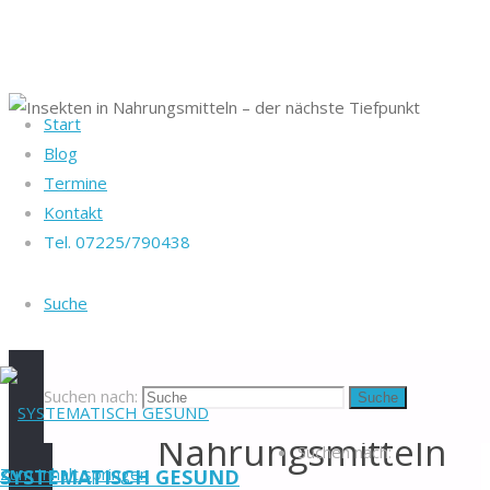
Start
Startseite
Blog
Heike Götz & Stefan
Ernährung
Termine
Reiff
Insekten in
Kontakt
Tel. 07225/790438
Nahrungsmitteln
Tel. 07225/790438
– der nächste
Blog
-
Tiefpunkt
Suche
Veranstaltungen
-
Insekten
Newsletter
-
Impressum
-
in
Datenschutzerklärung
-
Suchen nach:
Suche
Kontakt
-
Nahrungsmitteln
Suchen nach:
Zum Inhalt springen
SYSTEMATISCH GESUND