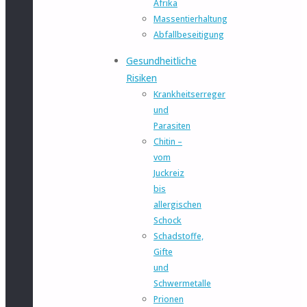
Afrika
Massentierhaltung
Abfallbeseitigung
Gesundheitliche
Risiken
Krankheitserreger
und
Parasiten
Chitin –
vom
Juckreiz
bis
allergischen
Schock
Schadstoffe,
Gifte
und
Schwermetalle
Prionen