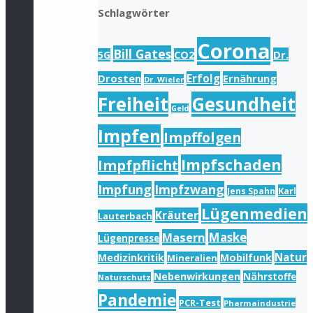
Schlagwörter
Corona
Bill Gates
Dr.
5G
CO2
Drosten
Erfolg
Ernährung
Dr. Wieler
Freiheit
Gesundheit
Geld
Impfen
Impffolgen
Impfschaden
Impfpflicht
Impfung
Impfzwang
Karl
Jens Spahn
Lügenmedien
Kräuter
Lauterbach
Masern
Maske
Lügenpresse
Natur
Medizinkritik
Mobilfunk
Mineralien
Nebenwirkungen
Nährstoffe
Naturschutz
Pandemie
PCR-Test
Pharmaindustrie