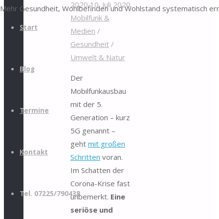
2020
10. Juli 2020
Mehr Gesundheit, Wohlbefinden und Wohlstand systematisch er
Mobilfunk &
Start
Medien
/
Gesundheit
/
Umwelt & Natur
Blog
Der
Mobilfunkausbau
mit der 5.
Termine
Generation – kurz
5G genannt –
geht
mit großen
Kontakt
Schritten
voran.
Im Schatten der
Corona-Krise fast
Tel. 07225/790438
unbemerkt.
Eine
seriöse und