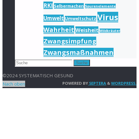
RKI
Selbermachen
Spurenelemente
Virus
Umwelt
Umweltschutz
Wahrheit
Weisheit
Wildkräuter
Zwangsimpfung
Zwangsmaßnahmen
Suche
©2024 SYSTEMATISCH GESUND
POWERED BY
SEPTERA
&
WORDPRESS.
Nach oben