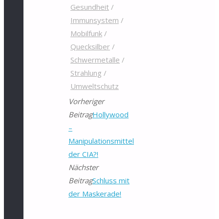
Gesundheit
/
Immunsystem
/
Mobilfunk
/
Quecksilber
/
Schwermetalle
/
Strahlung
/
Umweltschutz
Vorheriger
Beitrag
Hollywood
–
Manipulationsmittel
der CIA?!
Nächster
Beitrag
Schluss mit
der Maskerade!