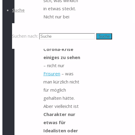
sich, was wirklich
in etwas steckt.
Suche
Nicht nur bei
Orangen. So ist
auch
durch die
Suchen nach:
Suche
aktuelle
Corona-Krise
einiges zu sehen
– nicht nur
Frisuren
– was
man kürzlich nicht
für möglich
gehalten hätte.
Aber vielleicht ist
Charakter nur
etwas für
Idealisten oder