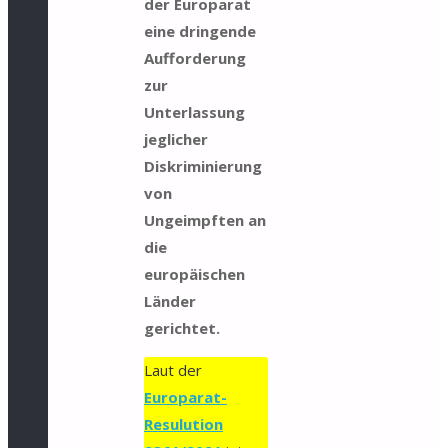
der Europarat
eine dringende
Aufforderung
zur
Unterlassung
jeglicher
Diskriminierung
von
Ungeimpften an
die
europäischen
Länder
gerichtet.
Laut der
Europarat-
Resulution