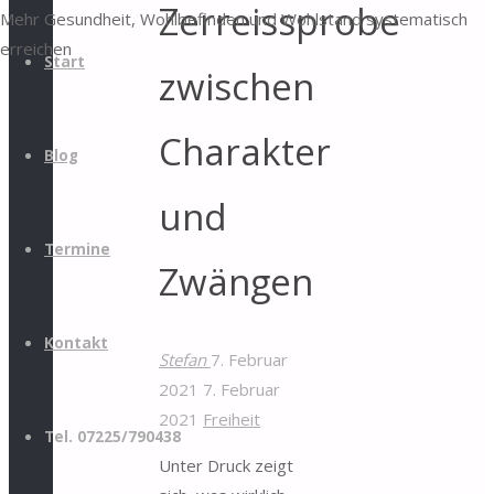
Zerreissprobe
Mehr Gesundheit, Wohlbefinden und Wohlstand systematisch
erreichen
Start
zwischen
Charakter
Blog
und
Termine
Zwängen
Kontakt
Stefan
7. Februar
2021
7. Februar
2021
Freiheit
Tel. 07225/790438
Unter Druck zeigt