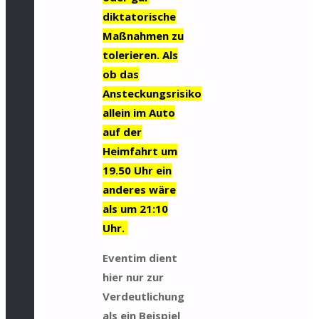
diktatorische
Maßnahmen zu
tolerieren. Als
ob das
Ansteckungsrisiko
allein im Auto
auf der
Heimfahrt um
19.50 Uhr ein
anderes wäre
als um 21:10
Uhr.
Eventim dient
hier nur zur
Verdeutlichung
als ein Beispiel