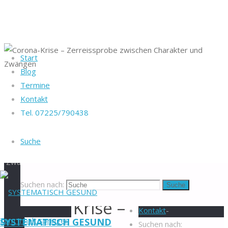
Start
Blog
Startseite
Termine
Heike Götz & Stefan
Freiheit
Corona-
Kontakt
Reiff
Krise –
Tel. 07225/790438
Tel. 07225/790438
Zerreissprobe
zwischen
Suche
Blog
-
Charakter und
Veranstaltungen
-
Zwängen
Newsletter
-
Corona-
Impressum
-
Suchen nach:
Suche
Datenschutzerklärung
-
Krise –
Kontakt
-
Zum Inhalt springen
SYSTEMATISCH GESUND
Suchen nach: