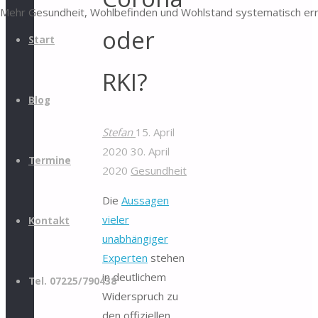
Mehr Gesundheit, Wohlbefinden und Wohlstand systematisch er
oder
Start
RKI?
Blog
Stefan
15. April
2020
30. April
Termine
2020
Gesundheit
Die
Aussagen
vieler
Kontakt
unabhängiger
Experten
stehen
in deutlichem
Tel. 07225/790438
Widerspruch zu
den offiziellen