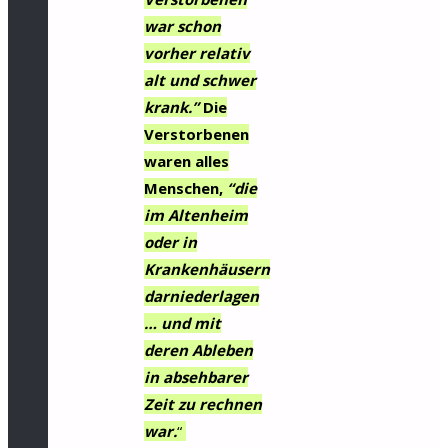
war schon
vorher relativ
alt und schwer
krank.”
Die
Verstorbenen
waren alles
Menschen,
“die
im Altenheim
oder in
Krankenhäusern
darniederlagen
… und mit
deren Ableben
in absehbarer
Zeit zu rechnen
war.
“