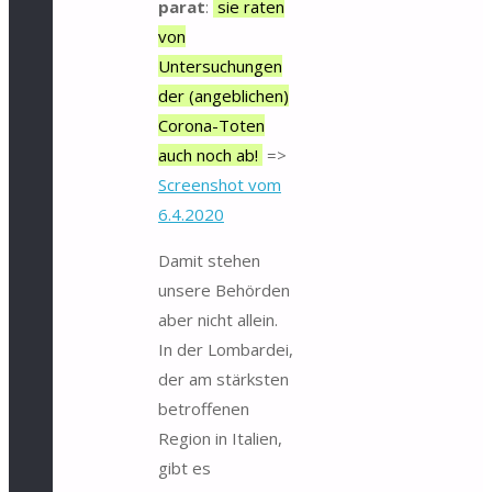
parat
:
sie raten
von
Untersuchungen
der (angeblichen)
Corona-Toten
auch noch ab!
=>
Screenshot vom
6.4.2020
Damit stehen
unsere Behörden
aber nicht allein.
In der Lombardei,
der am stärksten
betroffenen
Region in Italien,
gibt es