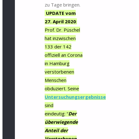
zu Tage bringen.
UPDATE vom
27. April 2020
:
Prof. Dr. Püschel
hat inzwischen
133 der 142
offiziell an Corona
in Hamburg
verstorbenen
Menschen
obduziert. Seine
Untersuchungsergebnisse
sind
eindeutig: “
Der
überwiegende
Anteil der
Verstorbenen