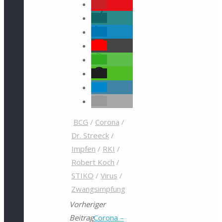
BCG
/
Corona
/
Dr. Streeck
/
Impfen
/
RKI
/
Robert Koch
/
STIKO
/
Virus
/
Zwangsimpfung
Vorheriger
Beitrag
Corona –