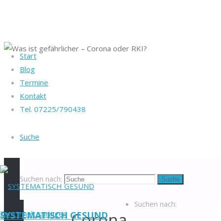
Start
Startseite
Blog
Heike Götz & Stefan
Gesundheit
Was
Termine
Reiff
ist gefährlicher –
Kontakt
Tel. 07225/790438
Corona oder RKI?
Tel. 07225/790438
Blog
-
Was ist
Suche
Veranstaltungen
-
Newsletter
-
gefährlicher
Impressum
-
Datenschutzerklärung
-
Suchen nach:
Suche
–
Kontakt
-
Suchen nach:
Zum Inhalt springen
Corona
SYSTEMATISCH GESUND