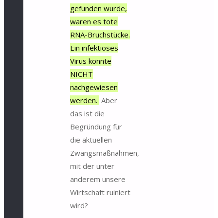
gefunden wurde,
waren es tote
RNA-Bruchstücke.
Ein infektiöses
Virus konnte
NICHT
nachgewiesen
werden.
Aber
das ist die
Begründung für
die aktuellen
Zwangsmaßnahmen,
mit der unter
anderem unsere
Wirtschaft ruiniert
wird?