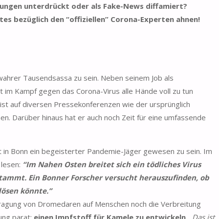
ungen unterdrückt oder als Fake-News diffamiert?
utes bezüglich den “offiziellen” Corona-Experten ahnen!
 wahrer Tausendsassa zu sein. Neben seinem Job als
tzt im Kampf gegen das Corona-Virus alle Hände voll zu tun
 ist auf diversen Pressekonferenzen wie der ursprünglich
en. Darüber hinaus hat er auch noch Zeit für eine umfassende
t in Bonn ein begeisterter Pandemie-Jäger gewesen zu sein. Im
 lesen:
“Im Nahen Osten breitet sich ein tödliches Virus
tammt. Ein Bonner Forscher versucht herauszufinden, ob
lösen könnte.”
ragung von Dromedaren auf Menschen noch die Verbreitung
ung parat:
einen Impfstoff für Kamele zu entwickeln
. „
Das ist