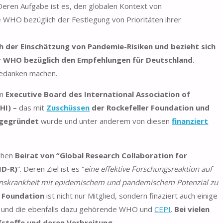
 Deren Aufgabe ist es, den globalen Kontext von
ie WHO bezüglich der Festlegung von Prioritäten ihrer
ch der Einschätzung von Pandemie-Risiken und bezieht sich
er WHO bezüglich den Empfehlungen für Deutschland.
Gedanken machen.
im
Executive Board des International Association of
PHI) –
das mit
Zuschüssen
der Rockefeller Foundation und
gegründet
wurde und unter anderem von diesen
finanziert
ichen
Beirat von “Global Research Collaboration for
ID-R)
“. Deren Ziel ist es “
eine effektive Forschungsreaktion auf
ionskrankheit mit epidemischem und pandemischem Potenzial zu
s Foundation
ist nicht nur Mitglied, sondern finaziert auch einige
und die ebenfalls dazu gehörende WHO und
CEPI
.
Bei vielen
fstoffe und deren Verbreitung.