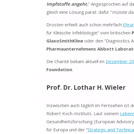
Impfstoffe angeht.
” Angesprochen auf d
gleich eine Lösung parat: dafür “
müsste dan
Drosten erhielt auch schon mehrfach
Ehru
für Klinische Infektiologie” vom britischen
GlaxoSmithKline
oder den “Diagnostics Aw
Pharmaunternehmens Abbott Laborat
Die Charité bekam aktuell im
Dezember 2
Foundation
.
Prof. Dr. Lothar H. Wieler
Inzwischen auch täglich im Fernsehen ist de
Robert Koch-Instituts. Laut seinem
Lebens
Gesundheitsforschung (European Advisor
für Europa und der “
Strategic and Technica