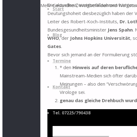
Die aktuellen Zwangsmaßnahmen hängen v
Mehr Gesundheit, Wohlbefinden und Wohlstan
Inhalt
Start
Deutungshoheit diesbezüglich haben der 
springen
Leiter des Robert-Koch-Instituts,
Dr. Lot
Bundesgesundheitsminister
Jens Spahn
.
Blog
WHO
, der
Johns Hopkins Universität
, 
Gates
.
Bevor sich jemand an der Formulierung stö
Termine
* den
Hinweis auf deren beruflich
Mainstream-Medien sich öfter darüb
Meinungen – also den “Verschwörungs
Kontakt
Virologe sei.
genau das gleiche Drehbuch wurd
Tel. 07225/790438