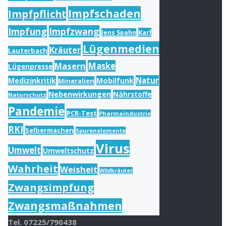
Impfschaden
Impfpflicht
Impfung
Impfzwang
Karl
Jens Spahn
Lügenmedien
Kräuter
Lauterbach
Masern
Maske
Lügenpresse
Natur
Medizinkritik
Mobilfunk
Mineralien
Nebenwirkungen
Nährstoffe
Naturschutz
Pandemie
PCR-Test
Pharmaindustrie
RKI
Selbermachen
Spurenelemente
Virus
Umwelt
Umweltschutz
Wahrheit
Weisheit
Wildkräuter
Zwangsimpfung
Zwangsmaßnahmen
Tel. 07225/790438