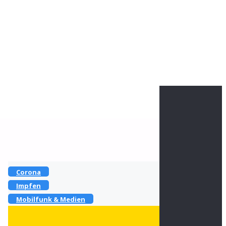
Heike Götz & Stefan Reiff
Kontakt zu uns
Folge uns
Haupt-Rubriken
Corona
Impfen
Mobilfunk & Medien