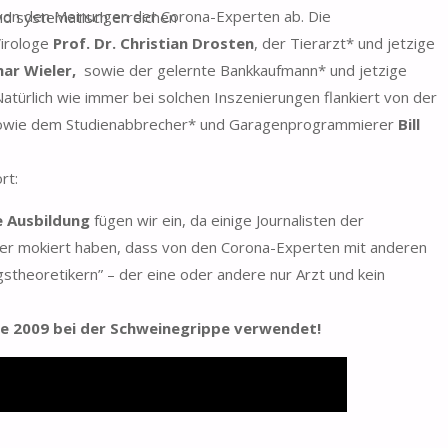
on den Meinungen der Corona-Experten ab. Die
d systematisch erreichen
Virologe
Prof. Dr. Christian Drosten
, der Tierarzt* und jetzige
har Wieler,
sowie der gelernte Bankkaufmann* und jetzige
 Natürlich wie immer bei solchen Inszenierungen flankiert von der
sowie dem Studienabbrecher* und Garagenprogrammierer
Bill
rt:
e Ausbildung
fügen wir ein, da einige Journalisten der
er mokiert haben, dass von den Corona-Experten mit anderen
theoretikern” – der eine oder andere nur Arzt und kein
e 2009 bei der Schweinegrippe verwendet!