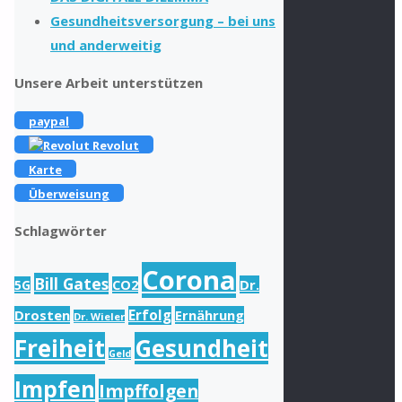
Gesundheitsversorgung – bei uns
und anderweitig
Unsere Arbeit unterstützen
paypal
Revolut
Karte
Überweisung
Schlagwörter
Corona
Bill Gates
Dr.
5G
CO2
Drosten
Erfolg
Ernährung
Dr. Wieler
Freiheit
Gesundheit
Geld
Impfen
Impffolgen