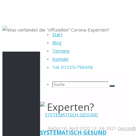
Start
Blog
Startseite
Gesundheit
Was verbindet die “offizielle
Termine
Kontakt
Tel. 07225/790438
Suche
Suchen
Was verbindet die “
Suche
Experten?
nach:
Stefan
16. April 2020
13. Juli 2021
Gesundh
SYSTEMATISCH GESUND
Zum