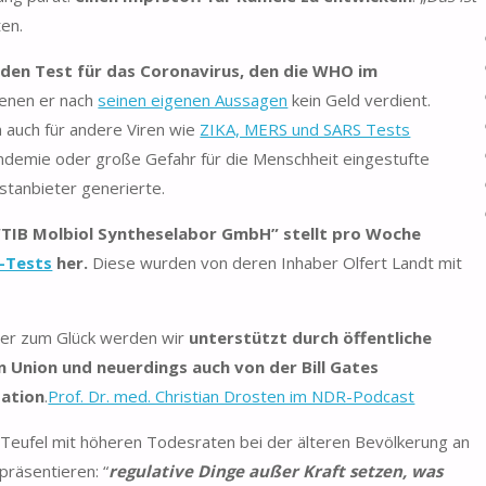
ten.
den Test für das Coronavirus, den die WHO im
denen er nach
seinen eigenen Aussagen
kein Geld verdient.
m auch für andere Viren wie
ZIKA, MERS und SARS Tests
ndemie oder große Gefahr für die Menschheit eingestufte
tanbieter generierte.
a “TIB Molbiol Syntheselabor GmbH” stellt pro Woche
-Tests
her.
Diese wurden von deren Inhaber Olfert Landt mit
 Aber zum Glück werden wir
unterstützt durch öffentliche
 Union und neuerdings auch von der Bill Gates
dation
.
Prof. Dr. med. Christian Drosten im NDR-Podcast
 Teufel mit höheren Todesraten bei der älteren Bevölkerung an
präsentieren: “
regulative Dinge außer Kraft setzen, was