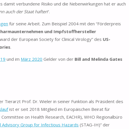
as damit verbundene Risiko und die Nebenwirkungen hat er auch
n auch der Staat haften
“.
ngen
für seine Arbeit. Zum Beispiel 2004 mit den “Förderpreis
Pharmaunternehmen und Impfstoffhersteller
ard der European Society for Clinical Virology” des
US-
ories
.
019
und im
März 2020
Gelder von der
Bill and Melinda Gates
r Tierarzt Prof. Dr. Wieler in seiner Funktion als Präsident des
lauf
ist er seit 2018 Mitglied im Europäischen Beirat für
y Committee on Health Research, EACHR), WHO Regionalbüro
l Advisory Group for Infectious Hazards
(STAG-IH)” der