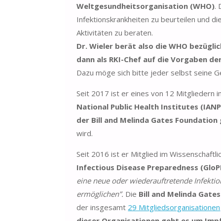
Weltgesundheitsorganisation (WHO)
.
Infektionskrankheiten zu beurteilen und d
Aktivitäten zu beraten.
Dr. Wieler berät also die WHO bezügli
dann als RKI-Chef auf die Vorgaben d
Dazu möge sich bitte jeder selbst seine 
Seit 2017 ist er eines von 12 Mitgliedern 
National Public Health Institutes (IAN
der Bill and Melinda Gates Foundation
wird.
Seit 2016 ist er Mitglied im Wissenschaftl
Infectious Disease Preparedness (GloP
eine neue oder wiederauftretende Infekt
ermöglichen”.
Die
Bill and Melinda Gate
der insgesamt
29 Mitgliedsorganisationen
dieser Organisationen geht es um Imp