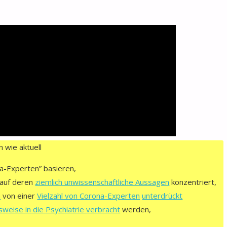
 wie aktuell
a-Experten” basieren,
 auf deren
ziemlich unwissenschaftliche Aussagen
konzentriert,
n
von einer
Vielzahl von Corona-Experten
unterdrückt
weise in die Psychiatrie verbracht
werden,