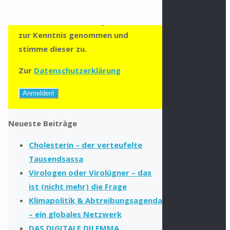
zumailen zu können. Die
Datenschutzerklärung habe ich
zur Kenntnis genommen und
stimme dieser zu.
Zur
Datenschutzerklärung
Neueste Beiträge
Cholesterin – der verteufelte
Tausendsassa
Virologen oder Virolügner – das
ist (nicht mehr) die Frage
Klimapolitik & Abtreibungsagenda
– ein globales Netzwerk
DAS DIGITALE DILEMMA