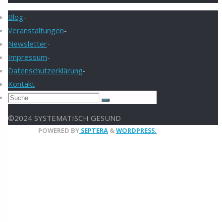
Blog
-
Veranstaltungen
-
Newsletter
-
Impressum
-
Datenschutzerklärung
-
Kontakt
-
Suchen
Suche
nach:
©2024 SYSTEMATISCH GESUND
Nach
POWERED BY
SEPTERA
&
WORDPRESS.
oben