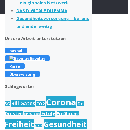
– ein globales Netzwerk
DAS DIGITALE DILEMMA
Gesundheitsversorgung – bei uns
und anderweitig
Unsere Arbeit unterstützen
paypal
Revolut
Karte
Überweisung
Schlagwörter
Corona
Bill Gates
Dr.
5G
CO2
Drosten
Erfolg
Ernährung
Dr. Wieler
Freiheit
Gesundheit
Geld