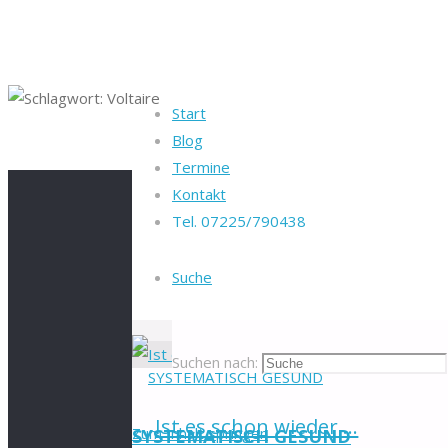
Start
Blog
Startseite
Beiträge verschlagwortet "Volta
Termine
Kontakt
Tel. 07225/790438
Schlagwort:
Volt
Suche
Suchen nach:
Ist es schon wieder …
Zum Inhalt springen
SYSTEMATISCH GESUND