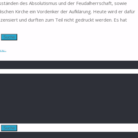
ssständen des Absolutismus und der Feudalherrschaft, sowie
schen Kirche ein Vordenker der Aufklärung. Heute wird er dafür
ensiert und durften zum Teil nicht gedruckt werden. Es hat
Suche
Weisheiten
Hoffnung
/
Illusion
/
Ordnung
/
Voltaire
ire"
Suche