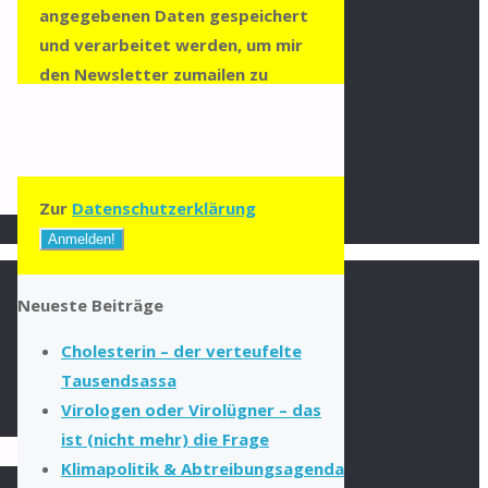
angegebenen Daten gespeichert
und verarbeitet werden, um mir
den Newsletter zumailen zu
können. Die Datenschutzerklärung
habe ich zur Kenntnis genommen
und stimme dieser zu.
Zur
Datenschutzerklärung
Neueste Beiträge
Cholesterin – der verteufelte
Tausendsassa
Virologen oder Virolügner – das
ist (nicht mehr) die Frage
Klimapolitik & Abtreibungsagenda