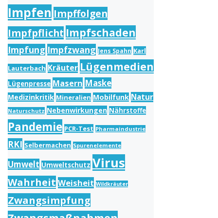
Impfen
Impffolgen
Impfschaden
Impfpflicht
Impfung
Impfzwang
Karl
Jens Spahn
Lügenmedien
Kräuter
Lauterbach
Masern
Maske
Lügenpresse
Natur
Medizinkritik
Mobilfunk
Mineralien
Nebenwirkungen
Nährstoffe
Naturschutz
Pandemie
PCR-Test
Pharmaindustrie
RKI
Selbermachen
Spurenelemente
Virus
Umwelt
Umweltschutz
Wahrheit
Weisheit
Wildkräuter
Zwangsimpfung
Zwangsmaßnahmen