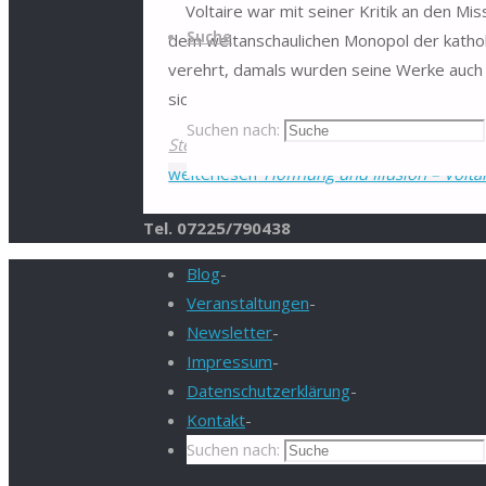
Voltaire war mit seiner Kritik an den Mi
Suche
dem weltanschaulichen Monopol der katholi
verehrt, damals wurden seine Werke auch z
sich also in den …
Suchen nach:
Stefan
1. Januar 2020
26. Dezember 2019
weiterlesen
"Hoffnung und Illusion – Volta
Tel. 07225/790438
Blog
-
Veranstaltungen
-
Newsletter
-
Impressum
-
Datenschutzerklärung
-
Kontakt
-
Suchen nach: