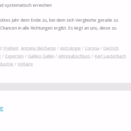
d systematisch erreichen
ücktes Jahr dem Ende zu, bei dem sich Vergleiche gerade zu
Chancen in alle Richtungen ergibt. Es liegt an uns, diese zu
22
Freiheit
Antoine Béchamp
/
Astrologie
/
Corona
/
Dietrich
g
/
Experten
/
Galileo Galilei
/
Jahresabschluss
/
Karl Lauterbach
dustrie
/
Voltaire
re