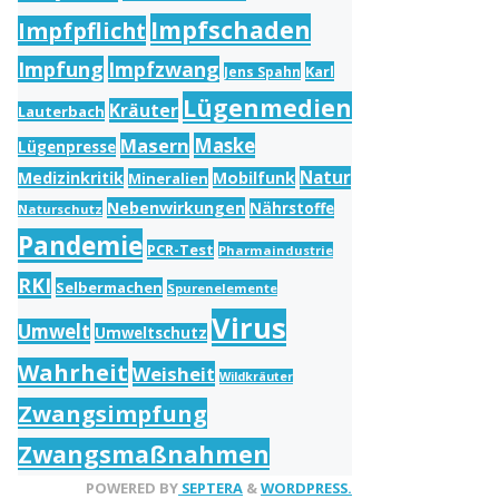
Impfschaden
Impfpflicht
Impfung
Impfzwang
Karl
Jens Spahn
Lügenmedien
Kräuter
Lauterbach
Masern
Maske
Lügenpresse
Natur
Medizinkritik
Mobilfunk
Mineralien
Nebenwirkungen
Nährstoffe
Naturschutz
Pandemie
PCR-Test
Pharmaindustrie
RKI
Selbermachen
Spurenelemente
Virus
Umwelt
Umweltschutz
Wahrheit
Weisheit
Wildkräuter
Zwangsimpfung
Zwangsmaßnahmen
POWERED BY
SEPTERA
&
WORDPRESS.