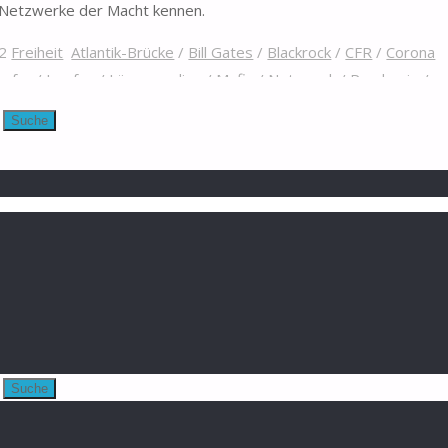
 Netzwerke der Macht kennen.
22
Freiheit
Atlantik-Brücke
/
Bill Gates
/
Blackrock
/
CFR
/
Corona
hofer
/
Impfen
/
Lügenmedien
/
Mafia
/
Netzwerk
/
Pandemie
/
ndal
/
Seehofer
/
Vanguard
/
WEF
Suche
aren Macht"
Suche