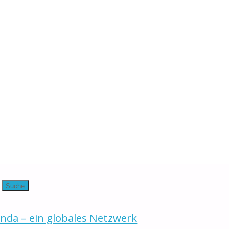
krock"
krock
Suche
nda – ein globales Netzwerk