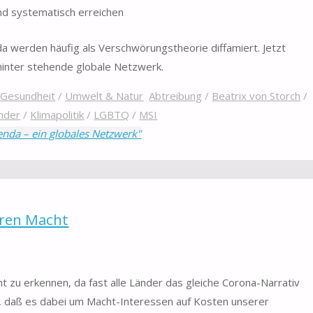
d systematisch erreichen
da werden häufig als Verschwörungstheorie diffamiert. Jetzt
hinter stehende globale Netzwerk.
/
Gesundheit
/
Umwelt & Natur
Abtreibung
/
Beatrix von Storch
/
nder
/
Klimapolitik
/
LGBTQ
/
MSI
enda – ein globales Netzwerk"
aren Macht
ht zu erkennen, da fast alle Länder das gleiche Corona-Narrativ
ht, daß es dabei um Macht-Interessen auf Kosten unserer