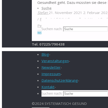
Gesundheit geht. Dazu müssten sie diese
Suche
Stefan
21. November 2021
2. Februar 20
/
Freiheit
/
GAVI
/
Gesundheit
/
Horst See
Peter Piot
/
Pharmaindustrie
/
Pharmaska
Suchen nach:
weiterlesen
"Die Macht hinter der scheinb
Tel. 07225/790438
Blog
-
Veranstaltungen
-
Newsletter
-
Impressum
-
Datenschutzerklärung
-
Kontakt
-
Suchen nach:
©2024 SYSTEMATISCH GESUND