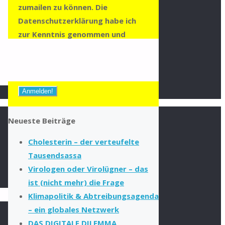
zumailen zu können. Die
Datenschutzerklärung habe ich
zur Kenntnis genommen und
stimme dieser zu.
Zur
Datenschutzerklärung
Neueste Beiträge
Cholesterin – der verteufelte
Tausendsassa
Virologen oder Virolügner – das
ist (nicht mehr) die Frage
Klimapolitik & Abtreibungsagenda
– ein globales Netzwerk
DAS DIGITALE DILEMMA