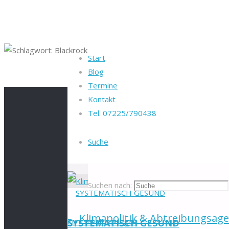
Start
Blog
Startseite
Beiträge verschlagwortet "Blac
Termine
Kontakt
Tel. 07225/790438
Schlagwort:
Blac
Suche
Suchen nach:
Klimapolitik & Abtreibungsage
Zum Inhalt springen
SYSTEMATISCH GESUND