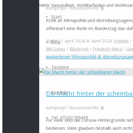
Mehr Gesundheit, Wohlbefinden und Wohlstan
itemprop="discussionURL"
0
Start
Kritik an Klimapolitik und Abtreibungsagen
offenbart eine Rede im Bundestag das da
Stefan
7. April 2026
8. April 2026
Freiheit
Blog
Bill Gates
/
Blackrock
/
Friedrich Merz
/
Ge
weiterlesen
"Klimapolitik & Abtreibungsag
Termine
Die Macht hinter der scheinb
Kontakt
itemprop="discussionURL"
0
Tel. 07225/790438
Für viele sind die Corona-Hintergründe nic
bedienen. Viele glauben deshalb auch nic