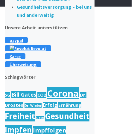
Gesundheitsversorgung – bei uns
und anderweitig
Unsere Arbeit unterstützen
paypal
Revolut
Karte
Überweisung
Schlagwörter
Corona
Bill Gates
Dr.
5G
CO2
Drosten
Erfolg
Ernährung
Dr. Wieler
Freiheit
Gesundheit
Geld
Impfen
Impffolgen