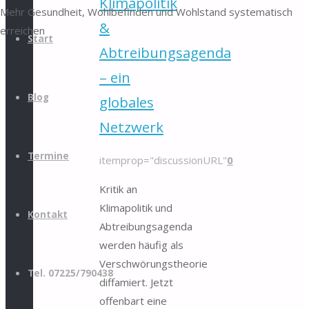
Klimapolitik
Mehr Gesundheit, Wohlbefinden und Wohlstand systematisch
&
erreichen
Start
Abtreibungsagenda
– ein
Blog
globales
Netzwerk
Termine
itemprop="discussionURL"
0
Kritik an
Klimapolitik und
Kontakt
Abtreibungsagenda
werden häufig als
Verschwörungstheorie
Tel. 07225/790438
diffamiert. Jetzt
offenbart eine