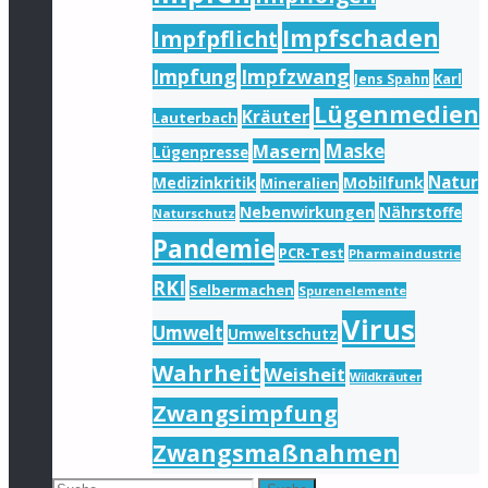
Impfschaden
Impfpflicht
Impfung
Impfzwang
Karl
Jens Spahn
Lügenmedien
Kräuter
Lauterbach
Masern
Maske
Lügenpresse
Natur
Medizinkritik
Mobilfunk
Mineralien
Nebenwirkungen
Nährstoffe
Naturschutz
Pandemie
PCR-Test
Pharmaindustrie
RKI
Selbermachen
Spurenelemente
Virus
Umwelt
Umweltschutz
Wahrheit
Weisheit
Wildkräuter
Zwangsimpfung
Zwangsmaßnahmen