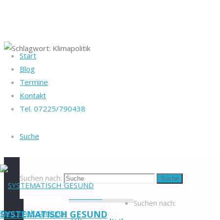
Start
Startseite
Blog
Heike Götz & Stefan
Beiträge
Termine
Reiff
Schlagwort:
verschlagwortet
Kontakt
Tel. 07225/790438
"Klimapolitik"
Tel. 07225/790438
Klimapolitik
Blog
-
Suche
Veranstaltungen
-
Newsletter
-
Impressum
-
Datenschutzerklärung
-
Suchen nach:
Suche
Kontakt
-
Suchen nach:
Zum Inhalt springen
SYSTEMATISCH GESUND