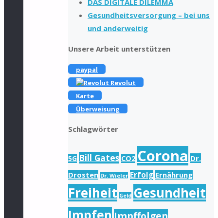
DAS DIGITALE DILEMMA
Gesundheitsversorgung – bei uns
und anderweitig
Unsere Arbeit unterstützen
paypal
Revolut
Karte
Überweisung
Schlagwörter
Corona
Bill Gates
Dr.
5G
CO2
Drosten
Erfolg
Ernährung
Dr. Wieler
Freiheit
Gesundheit
Geld
Impfen
Impffolgen