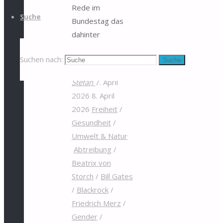
Rede im
Suche
Bundestag das
dahinter
stehende globale
Suchen nach:
Suche
Netzwerk.
Stefan
7. April
2026
8. April
2026
Freiheit
/
Gesundheit
/
Umwelt & Natur
Abtreibung
/
Beatrix von
Storch
/
Bill Gates
/
Blackrock
/
Friedrich Merz
/
Gender
/