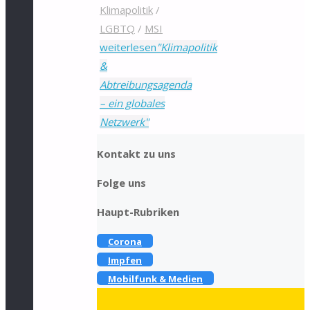
Klimapolitik
/
LGBTQ
/
MSI
weiterlesen
"Klimapolitik
&
Abtreibungsagenda
– ein globales
Netzwerk"
Kontakt zu uns
Folge uns
Haupt-Rubriken
Corona
Impfen
Mobilfunk & Medien