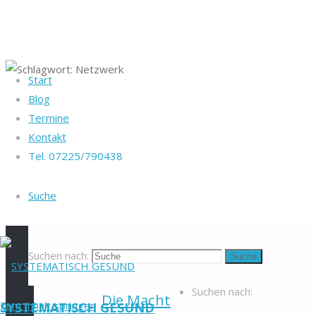
Start
Startseite
Blog
Heike Götz & Stefan
Beiträge
Termine
Reiff
Schlagwort:
verschlagwortet
Kontakt
Tel. 07225/790438
"Netzwerk"
Tel. 07225/790438
Netzwerk
Blog
-
Suche
Veranstaltungen
-
Newsletter
-
Impressum
-
Datenschutzerklärung
-
Suchen nach:
Suche
Kontakt
-
Suchen nach:
Die Macht
Zum Inhalt springen
SYSTEMATISCH GESUND