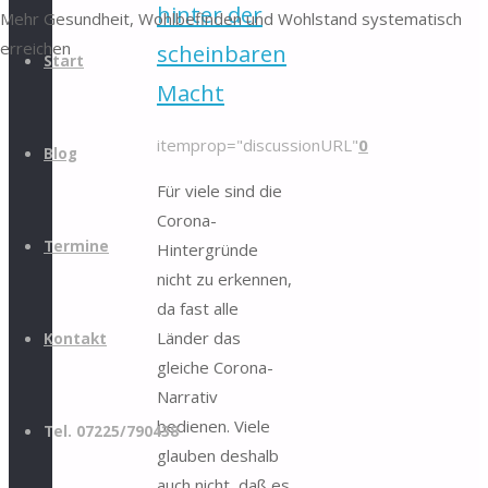
hinter der
Mehr Gesundheit, Wohlbefinden und Wohlstand systematisch
erreichen
scheinbaren
Start
Macht
itemprop="discussionURL"
0
Blog
Für viele sind die
Corona-
Termine
Hintergründe
nicht zu erkennen,
da fast alle
Länder das
Kontakt
gleiche Corona-
Narrativ
bedienen. Viele
Tel. 07225/790438
glauben deshalb
auch nicht, daß es