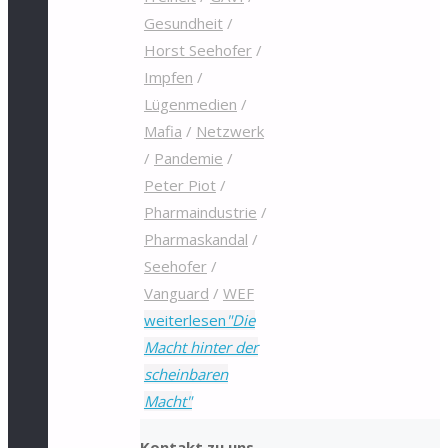
Gesundheit
/
Horst Seehofer
/
Impfen
/
Lügenmedien
/
Mafia
/
Netzwerk
/
Pandemie
/
Peter Piot
/
Pharmaindustrie
/
Pharmaskandal
/
Seehofer
/
Vanguard
/
WEF
weiterlesen
"Die
Macht hinter der
scheinbaren
Macht"
Kontakt zu uns