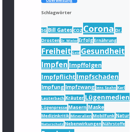
Überweisung
Schlagwörter
Corona
Bill Gates
Dr.
5G
CO2
Drosten
Erfolg
Ernährung
Dr. Wieler
Freiheit
Gesundheit
Geld
Impfen
Impffolgen
Impfschaden
Impfpflicht
Impfung
Impfzwang
Karl
Jens Spahn
Lügenmedien
Kräuter
Lauterbach
Masern
Maske
Lügenpresse
Natur
Medizinkritik
Mobilfunk
Mineralien
Nebenwirkungen
Nährstoffe
Naturschutz