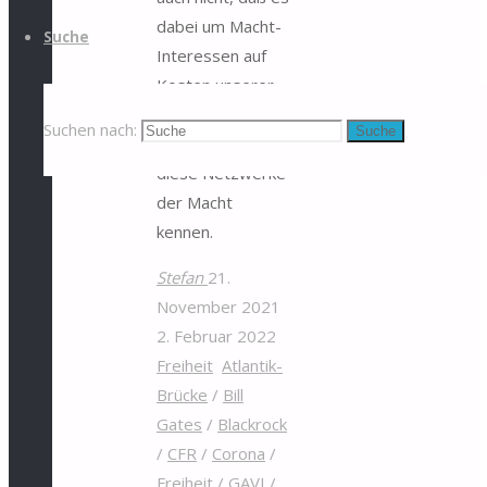
dabei um Macht-
Suche
Interessen auf
Kosten unserer
Gesundheit geht.
Suchen nach:
Suche
Dazu müssten sie
diese Netzwerke
der Macht
kennen.
Stefan
21.
November 2021
2. Februar 2022
Freiheit
Atlantik-
Brücke
/
Bill
Gates
/
Blackrock
/
CFR
/
Corona
/
Freiheit
/
GAVI
/