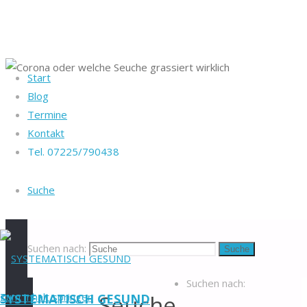
Start
Startseite
Blog
Heike Götz & Stefan
Gesundheit
Termine
Reiff
Corona oder
Kontakt
Tel. 07225/790438
welche Seuche
Tel. 07225/790438
grassiert wirklich
Blog
-
Corona
Suche
Veranstaltungen
-
Newsletter
-
oder
Impressum
-
Datenschutzerklärung
-
Suchen nach:
Suche
welche
Kontakt
-
Suchen nach:
Zum Inhalt springen
Seuche
SYSTEMATISCH GESUND