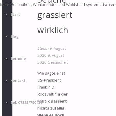
Mehr Gesundheit, Wohlbefinden und Wohlstand systematisch er
grassiert
Start
wirklich
Blog
Stefan
9. August
2020
9. August
Termine
2020
Gesundheit
Wie sagte einst
US-Präsident
Kontakt
Franklin D.
Roosvelt: “
In der
Politik passiert
Tel. 07225/790438
nichts zufällig.
Wenn es doch