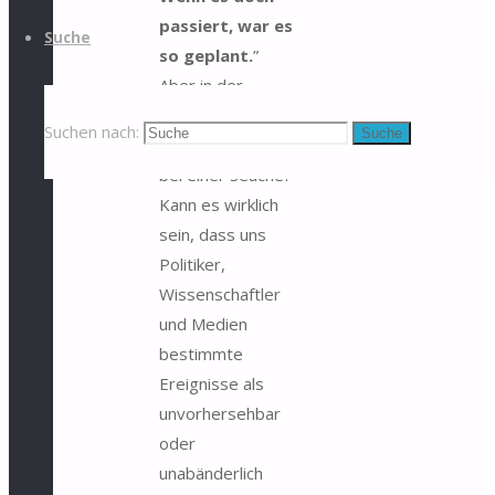
passiert, war es
Suche
so geplant.
”
Aber in der
Medizin oder gar
Suchen nach:
Suche
“im Leben” oder
bei einer Seuche?
Kann es wirklich
sein, dass uns
Politiker,
Wissenschaftler
und Medien
bestimmte
Ereignisse als
unvorhersehbar
oder
unabänderlich