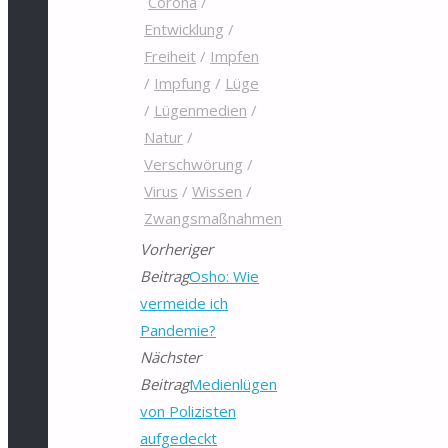
Corona
/
Entwicklung
/
Freiheit
/
Impfen
/
Impfung
/
Lüge
/
Lügenmedien
/
Natur
/
Verschwörung
/
Virus
/
Wissen
/
Zwangsmaßnahmen
Vorheriger
Beitrag
Osho: Wie
vermeide ich
Pandemie?
Nächster
Beitrag
Medienlügen
von Polizisten
aufgedeckt