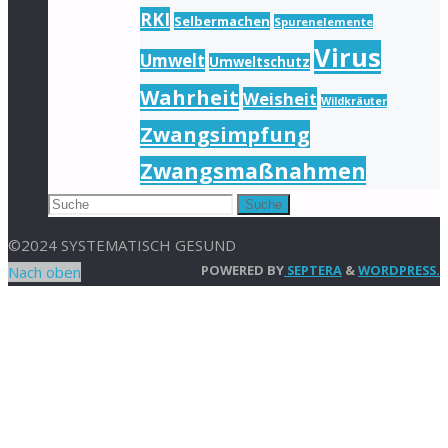
RKI
Selbermachen
Spurenelemente
Virus
Umwelt
Umweltschutz
Wahrheit
Weisheit
Wildkräuter
Zwangsimpfung
Zwangsmaßnahmen
Suche
©2024 SYSTEMATISCH GESUND
POWERED BY
SEPTERA
&
WORDPRESS.
Nach oben