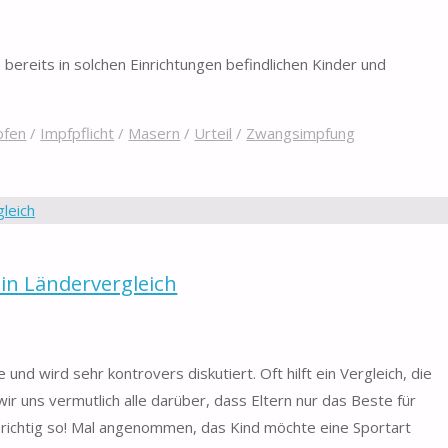
nrichtungen wie Kitas und Schulen, Pflege- und medizinischen
einen entsprechenden Nachweis der Masernimpfung oder der
bereits in solchen Einrichtungen befindlichen Kinder und
pfen
/
Impfpflicht
/
Masern
/
Urteil
/
Zwangsimpfung
in Ländervergleich
nd wird sehr kontrovers diskutiert. Oft hilft ein Vergleich, die
wir uns vermutlich alle darüber, dass Eltern nur das Beste für
d richtig so! Mal angenommen, das Kind möchte eine Sportart