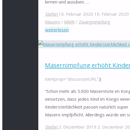
lernen und ausüben. …
Stefan
16. Februar 2020
16. Februar 2020
Masern
/
MMR
/
Zwangsimpfung
"Folgen
weiterlesen
der
Masernimpfung
–
ein
Masernimpfung erhöht Kinders
Ländervergleich"
itemprop="discussionURL"
3
“Schon mehr als 5.000 Maserntote im Kongo
einsetzen, dass jedes Kind im Kongo eine
Kindersterblichkeit passen natürlich super
Masern-Impfpflicht. Allerdings würde ein s
Stefan
2. Dezember 2019
2. Dezember 2