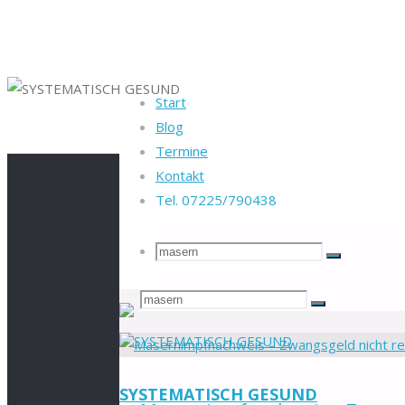
Start
Blog
Startseite
Search results for "masern"
Termine
Kontakt
Tel. 07225/790438
Suchergebnisse 
Suche
Suchen
Suche
Suchen
Suche
nach:
nach:
SYSTEMATISCH GESUND
Zum