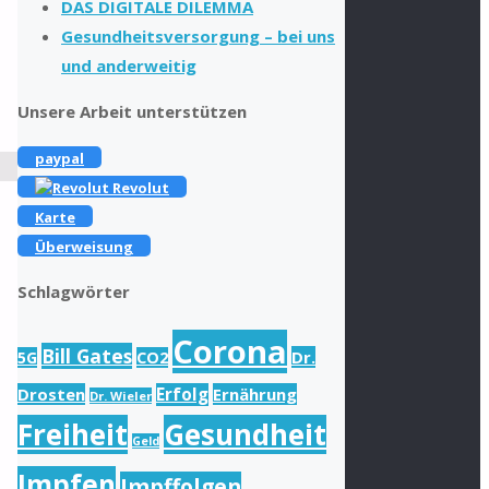
DAS DIGITALE DILEMMA
Gesundheitsversorgung – bei uns
und anderweitig
Unsere Arbeit unterstützen
paypal
Revolut
Karte
Überweisung
Schlagwörter
Corona
Bill Gates
Dr.
5G
CO2
Drosten
Erfolg
Ernährung
Dr. Wieler
Freiheit
Gesundheit
Geld
Impfen
Impffolgen