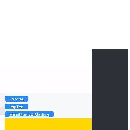
Heike Götz & Stefan Reiff
Kontakt zu uns
Folge uns
Haupt-Rubriken
Corona
Impfen
Mobilfunk & Medien