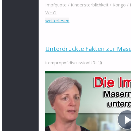
Impfquote
/
Kindersterblichkeit
/
Kongo
/
WHO
"Masernimpfung
weiterlesen
erhöht
Kindersterblichkeit
dramatisch"
Unterdrückte Fakten zur Mase
itemprop="discussionURL"
0