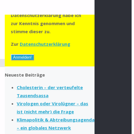
zumailen zu können. Die
Datenschutzerklärung habe ich
zur Kenntnis genommen und
stimme dieser zu.
Zur
Datenschutzerklärung
Neueste Beiträge
Cholesterin – der verteufelte
Tausendsassa
Virologen oder Virolügner – das
ist (nicht mehr) die Frage
Klimapolitik & Abtreibungsagenda
– ein globales Netzwerk