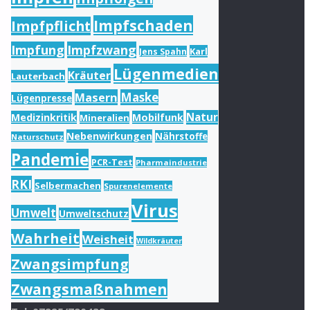
Impfschaden
Impfpflicht
Impfung
Impfzwang
Karl
Jens Spahn
Lügenmedien
Kräuter
Lauterbach
Masern
Maske
Lügenpresse
Natur
Medizinkritik
Mobilfunk
Mineralien
Nebenwirkungen
Nährstoffe
Naturschutz
Pandemie
PCR-Test
Pharmaindustrie
RKI
Selbermachen
Spurenelemente
Virus
Umwelt
Umweltschutz
Wahrheit
Weisheit
Wildkräuter
Zwangsimpfung
Zwangsmaßnahmen