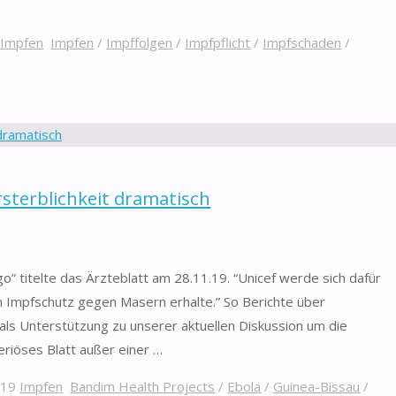
Impfen
Impfen
/
Impffolgen
/
Impfpflicht
/
Impfschaden
/
terblichkeit dramatisch
” titelte das Ärzteblatt am 28.11.19. “Unicef werde sich dafür
n Impfschutz gegen Masern erhalte.” So Berichte über
 als Unterstützung zu unserer aktuellen Diskussion um die
eriöses Blatt außer einer …
019
Impfen
Bandim Health Projects
/
Ebola
/
Guinea-Bissau
/