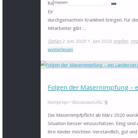
Suchen
Suche
Kinder und Mitarbeiter in Gemeinschaftsei
Suche
Einrichtungen bei erstmaliger Aufnahme 
durchgemachten Krankheit bringen. Für die 
nach:
Mitarbeiter gibt …
Stefan
2. Juni 2020
1. Juni 2020
Impfen
Im
"Urteil
weiterlesen
zur
Nachweispflicht
der
Masernimpfung"
Folgen der Masernimpfung – e
itemprop="discussionURL"
0
Die Masernimpfpflicht ab März 2020 wurde u
Situation besser einzuschätzen. Einig sind 
ihre Kinder möchten. Verständlich, gut un