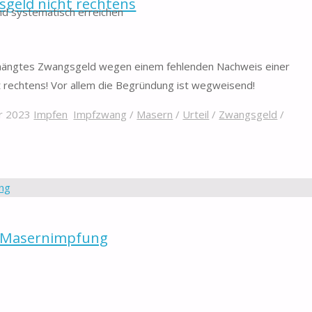
geld nicht rechtens
d systematisch erreichen
verhängtes Zwangsgeld wegen einem fehlenden Nachweis einer
 rechtens! Vor allem die Begründung ist wegweisend!
r 2023
Impfen
Impfzwang
/
Masern
/
Urteil
/
Zwangsgeld
/
er Masernimpfung
licht der Masernimpfung in Kraft getreten. Seither müssen