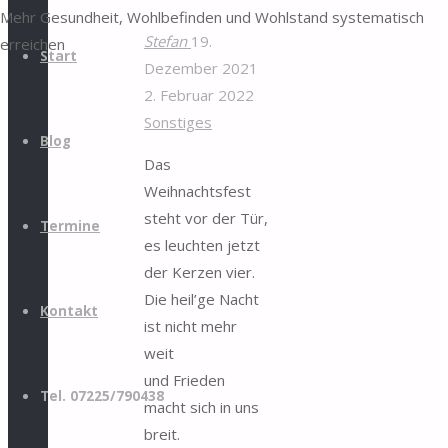
Mehr Gesundheit, Wohlbefinden und Wohlstand systematisch
Stefan
19.
erreichen
Start
Dezember 2021
2. Februar 2022
Sonstiges
Blog
Das
Weihnachtsfest
steht vor der Tür,
Termine
es leuchten jetzt
der Kerzen vier.
Die heil’ge Nacht
Kontakt
ist nicht mehr
weit
und Frieden
Tel. 07225/790438
macht sich in uns
breit.