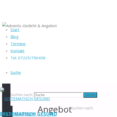
Start
Startseite
Blog
Heike Götz & Stefan
Sonstiges
Termine
Reiff
Advents-Gedicht
Kontakt
Tel. 07225/790438
& Angebot
Tel. 07225/790438
Advents-
Blog
-
Suche
Veranstaltungen
-
Gedicht
Newsletter
-
Impressum
-
&
Datenschutzerklärung
-
Suchen nach:
Suche
Kontakt
-
Angebot
Suchen nach:
Zum Inhalt springen
SYSTEMATISCH GESUND