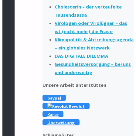
Cholesterin – der verteufelte
Tausendsassa
Virologen oder Virolügner – das
ist (nicht mehr) die Frage
Klimapolitik & Abtreibungsagenda
– ein globales Netzwerk
DAS DIGITALE DILEMMA
Gesundheitsversorgung – bei uns
und anderweitig
Unsere Arbeit unterstützen
paypal
Revolut
Karte
Überweisung
Schlagwörter