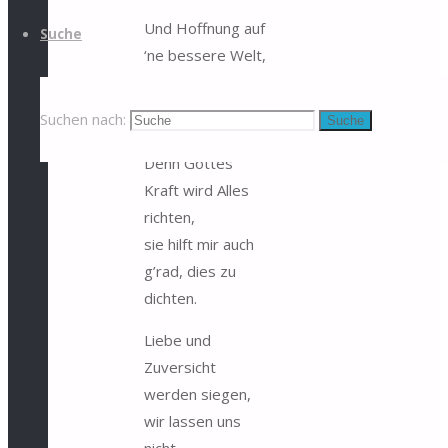
Und Hoffnung auf
Suche
‘ne bessere Welt,
weil uns die
jetzige nicht
Suchen nach:
Suche
gefällt.
Denn Gottes
Kraft wird Alles
richten,
sie hilft mir auch
g’rad, dies zu
dichten.
Liebe und
Zuversicht
werden siegen,
wir lassen uns
nicht