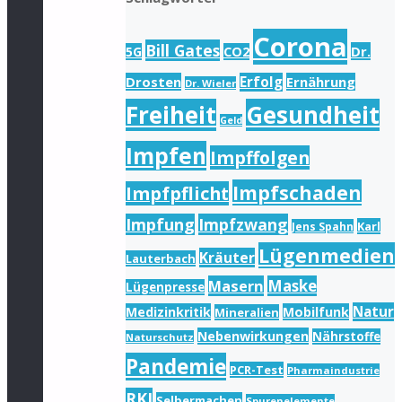
Corona
Bill Gates
Dr.
5G
CO2
Drosten
Erfolg
Ernährung
Dr. Wieler
Freiheit
Gesundheit
Geld
Impfen
Impffolgen
Impfschaden
Impfpflicht
Impfung
Impfzwang
Karl
Jens Spahn
Lügenmedien
Kräuter
Lauterbach
Masern
Maske
Lügenpresse
Natur
Medizinkritik
Mobilfunk
Mineralien
Nebenwirkungen
Nährstoffe
Naturschutz
Pandemie
PCR-Test
Pharmaindustrie
RKI
Selbermachen
Spurenelemente