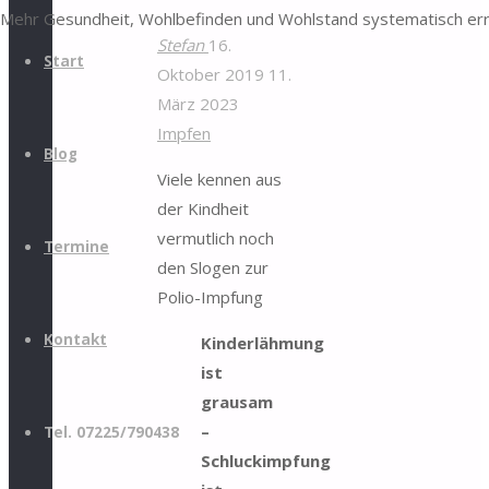
Mehr Gesundheit, Wohlbefinden und Wohlstand systematisch er
Stefan
16.
Start
Oktober 2019
11.
März 2023
Impfen
Blog
Viele kennen aus
der Kindheit
vermutlich noch
Termine
den Slogen zur
Polio-Impfung
Kontakt
Kinderlähmung
ist
grausam
–
Tel. 07225/790438
Schluckimpfung