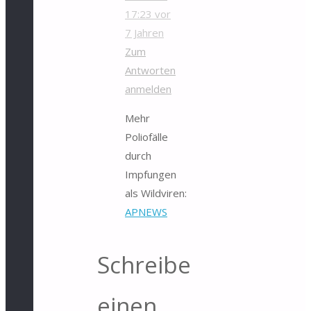
17:23
vor
7 Jahren
Zum
Antworten
anmelden
Mehr
Poliofälle
durch
Impfungen
als Wildviren:
APNEWS
Schreibe
einen