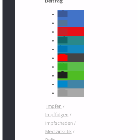
Beitrag
Impfen
/
Impffolgen
/
Impfschaden
/
Medizinkritik
/
Polio