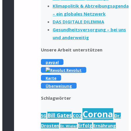
Klimapolitik & Abtreibungsagenda
– ein globales Netzwerk
DAS DIGITALE DILEMMA
Gesundheitsversorgung – bei uns
und anderweitig
Unsere Arbeit unterstützen
paypal
Revolut
Karte
Überweisung
Schlagwörter
Corona
Bill Gates
Dr.
5G
CO2
Drosten
Erfolg
Ernährung
Dr. Wieler