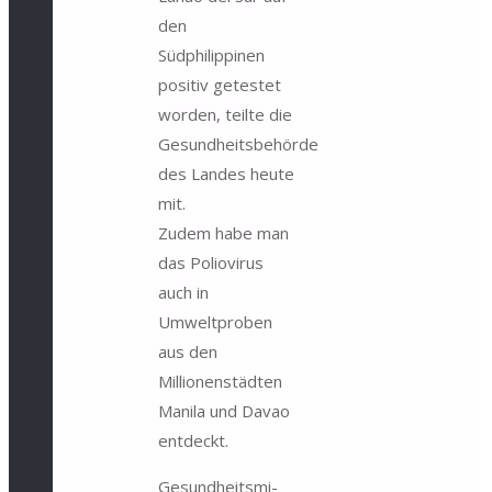
den
Südphilippinen
positiv getestet
wor­den, teilte die
Gesundheitsbehörde
des Landes heute
mit.
Zudem habe man
das Polio­vi­rus
auch in
Umweltproben
aus den
Millionenstädten
Manila und Davao
entdeckt.
Ge­sund­heits­mi­