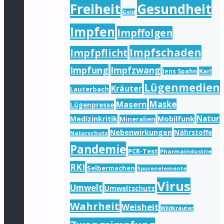
Freiheit
Gesundheit
Geld
Impfen
Impffolgen
Impfschaden
Impfpflicht
Impfung
Impfzwang
Karl
Jens Spahn
Lügenmedien
Kräuter
Lauterbach
Masern
Maske
Lügenpresse
Natur
Medizinkritik
Mobilfunk
Mineralien
Nebenwirkungen
Nährstoffe
Naturschutz
Pandemie
PCR-Test
Pharmaindustrie
RKI
Selbermachen
Spurenelemente
Virus
Umwelt
Umweltschutz
Wahrheit
Weisheit
Wildkräuter