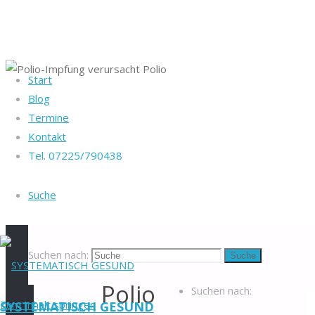
Start
Startseite
Blog
Heike Götz & Stefan
Gesundheit
Termine
Reiff
Impfen
Polio-
Kontakt
Tel. 07225/790438
Impfung
Tel. 07225/790438
Polio-
verursacht Polio
Blog
-
Suche
Veranstaltungen
-
Impfung
Newsletter
-
Impressum
-
verursacht
Datenschutzerklärung
-
Suchen nach:
Suche
Kontakt
-
Polio
Suchen nach:
Zum Inhalt springen
SYSTEMATISCH GESUND