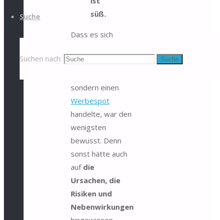
ist
süß.
Suche
Dass es sich
dabei nicht um
Suchen nach:
Suche
eine medizinische
Aufklärung,
sondern einen
Werbespot
handelte, war den
wenigsten
bewusst. Denn
sonst hätte auch
auf
die
Ursachen, die
Risiken und
Nebenwirkungen
hingewiesen