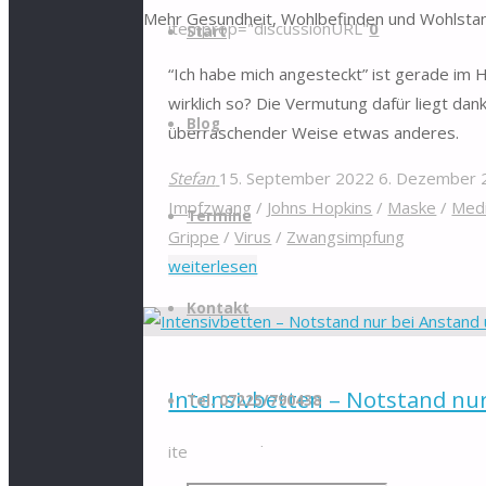
Mehr Gesundheit, Wohlbefinden und Wohlstan
Inhalt
itemprop="discussionURL"
0
Start
springen
“Ich habe mich angesteckt” ist gerade im
wirklich so? Die Vermutung dafür liegt da
Blog
überraschender Weise etwas anderes.
Stefan
15. September 2022
6. Dezember 
Impfzwang
/
Johns Hopkins
/
Maske
/
Medi
Termine
Grippe
/
Virus
/
Zwangsimpfung
"Aber
weiterlesen
ich
Kontakt
habe
mich
doch
Intensivbetten – Notstand nur
Tel. 07225/790438
angesteckt
…"
itemprop="discussionURL"
2