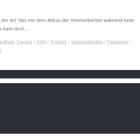
tlicht Misere im Bildungssystem” bekamen wir mehrere
von betroffenem Klinikpersonal die Bestätigung, dass die
 in der Art “das mit dem Abbau der Intensivbetten während einer
s kann doch …
ndheit
Corona
/
DIVI
/
Freiheit
/
Intensivbetten
/
Pandemie
/
n