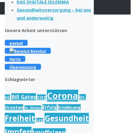
DAS DIGITALE DILEMMA
Gesundheitsversorgung – bei uns
und anderweitig
Unsere Arbeit unterstützen
paypal
Revolut
Karte
Überweisung
Schlagwörter
Corona
Bill Gates
Dr.
5G
CO2
Drosten
Erfolg
Ernährung
Dr. Wieler
Freiheit
Gesundheit
Geld
Impfen
Impffolgen