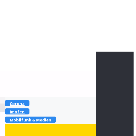
Heike Götz & Stefan Reiff
Kontakt zu uns
Folge uns
Haupt-Rubriken
Corona
Impfen
Mobilfunk & Medien