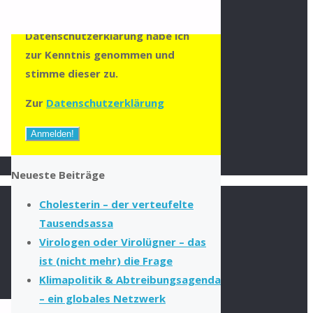
zumailen zu können. Die
Datenschutzerklärung habe ich
zur Kenntnis genommen und
stimme dieser zu.
Zur
Datenschutzerklärung
Neueste Beiträge
Cholesterin – der verteufelte
Tausendsassa
Virologen oder Virolügner – das
ist (nicht mehr) die Frage
Klimapolitik & Abtreibungsagenda
– ein globales Netzwerk