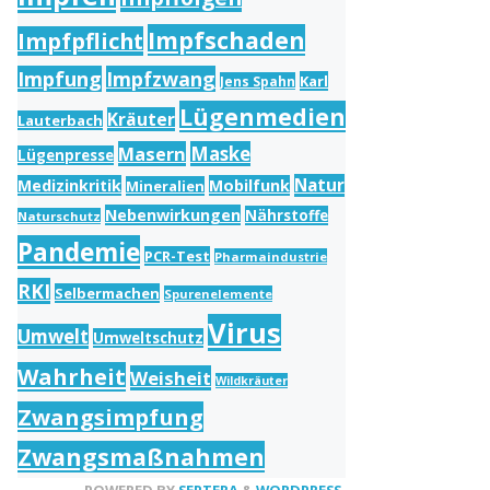
Impfschaden
Impfpflicht
Impfung
Impfzwang
Karl
Jens Spahn
Lügenmedien
Kräuter
Lauterbach
Masern
Maske
Lügenpresse
Natur
Medizinkritik
Mobilfunk
Mineralien
Nebenwirkungen
Nährstoffe
Naturschutz
Pandemie
PCR-Test
Pharmaindustrie
RKI
Selbermachen
Spurenelemente
Virus
Umwelt
Umweltschutz
Wahrheit
Weisheit
Wildkräuter
Zwangsimpfung
Zwangsmaßnahmen
POWERED BY
SEPTERA
&
WORDPRESS.