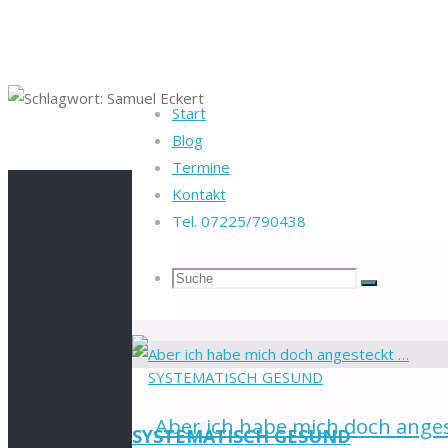
Start
Blog
Startseite
Beiträge verschlagwortet "Samuel Eckert"
Termine
Kontakt
Tel. 07225/790438
Schlagwort:
Samu
Suche
Suchen
Suche
nach:
Aber ich habe mich doch ange
SYSTEMATISCH GESUND
Zum