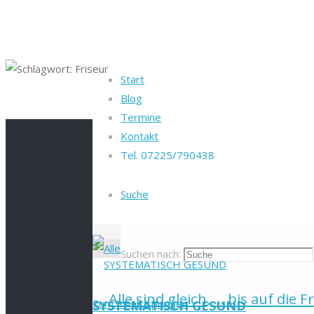
Start
Blog
Startseite
Beiträge verschlagwortet "Fris
Termine
Kontakt
Tel. 07225/790438
Schlagwort:
Fris
Suche
Suchen nach:
Alle sind gleich, … bis auf die Fr
Zum Inhalt springen
SYSTEMATISCH GESUND