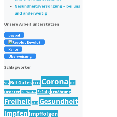
Gesundheitsversorgung – bei uns
und anderweitig
Unsere Arbeit unterstützen
paypal
Revolut
Karte
Überweisung
Schlagwörter
Corona
Bill Gates
Dr.
5G
CO2
Drosten
Erfolg
Ernährung
Dr. Wieler
Freiheit
Gesundheit
Geld
Impfen
Impffolgen