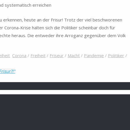
d systematisch erreichen
zu erkennen, heute an der Frisur! Trotz der viel beschworenen
er Corona-Krise halten sich die Politiker scheinbar doch für
chte heraus. Die entweder ihre Arroganz gegenüber dem Volk
eiheit
Corona
/
Freiheit
/
Friseur
/
Macht
/
Pandemie
/
Politiker
/
Frisur?!"