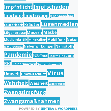
Impfschaden
Impfpflicht
Impfung
Impfzwang
Karl
Jens Spahn
Lügenmedien
Kräuter
Lauterbach
Masern
Maske
Lügenpresse
Natur
Medizinkritik
Mobilfunk
Mineralien
Nebenwirkungen
Nährstoffe
Naturschutz
Pandemie
PCR-Test
Pharmaindustrie
RKI
Selbermachen
Spurenelemente
Virus
Umwelt
Umweltschutz
Wahrheit
Weisheit
Wildkräuter
Zwangsimpfung
Zwangsmaßnahmen
POWERED BY
SEPTERA
&
WORDPRESS.