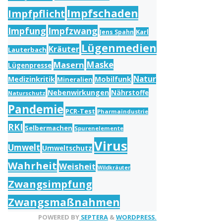
Impfschaden
Impfpflicht
Impfung
Impfzwang
Karl
Jens Spahn
Lügenmedien
Kräuter
Lauterbach
Masern
Maske
Lügenpresse
Natur
Medizinkritik
Mobilfunk
Mineralien
Nebenwirkungen
Nährstoffe
Naturschutz
Pandemie
PCR-Test
Pharmaindustrie
RKI
Selbermachen
Spurenelemente
Virus
Umwelt
Umweltschutz
Wahrheit
Weisheit
Wildkräuter
Zwangsimpfung
Zwangsmaßnahmen
POWERED BY
SEPTERA
&
WORDPRESS.