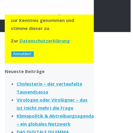
zumailen zu können. Die
Datenschutzerklärung habe ich
zur Kenntnis genommen und
stimme dieser zu.
Zur
Datenschutzerklärung
Neueste Beiträge
Cholesterin – der verteufelte
Tausendsassa
Virologen oder Virolügner – das
ist (nicht mehr) die Frage
Klimapolitik & Abtreibungsagenda
– ein globales Netzwerk
DAS DIGITALE DILEMMA