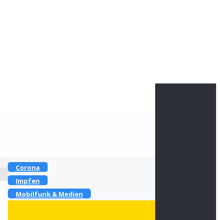
Heike Götz & Stefan Reiff
Kontakt zu uns
Folge uns
Haupt-Rubriken
Corona
Impfen
Mobilfunk & Medien