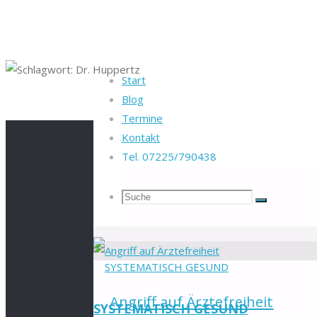
Start
Blog
Startseite
Beiträge verschlagwortet "Dr. Huppertz"
Termine
Kontakt
Tel. 07225/790438
Schlagwort:
Dr. 
Suche
Suchen
Suche
nach:
Angriff auf Ärztefreiheit
SYSTEMATISCH GESUND
Zum