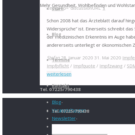
Mehr Gesundheit, Wohlbefinden und Wohlstan
Inhalt
itemprop="discussionURL"
1
Start
springen
Schon 2008 hat das Ärzteblatt darauf hin
Widersprüche” ist. Einerseits schreibt da
Blog
der medizinischen Erkenntnis im Auge habe
andererseits unterliegt er ökonomische
Stefan
28. Januar 2020
31. Mai 2020
Impfe
Termine
Impfpflicht
/
Impfquote
/
Impfzwang
/
SD
"Angriff
weiterlesen
auf
Kontakt
Tel. 07225/790438
Ärztefreiheit"
Blog
-
Veranstaltungen
-
Tel. 07225/790438
Newsletter
-
Impressum
-
Datenschutzerklärung
-