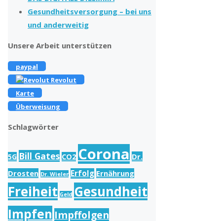
Gesundheitsversorgung – bei uns
und anderweitig
Unsere Arbeit unterstützen
paypal
Revolut
Karte
Überweisung
Schlagwörter
Corona
Bill Gates
Dr.
5G
CO2
Drosten
Erfolg
Ernährung
Dr. Wieler
Freiheit
Gesundheit
Geld
Impfen
Impffolgen