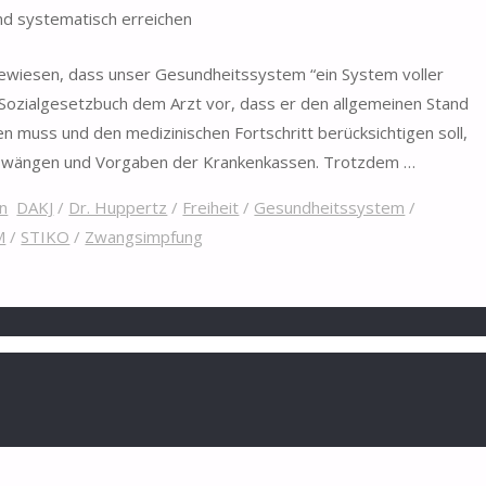
d systematisch erreichen
gewiesen, dass unser Gesundheitssystem “ein System voller
s Sozialgesetzbuch dem Arzt vor, dass er den allgemeinen Stand
n muss und den medizinischen Fortschritt berücksichtigen soll,
n Zwängen und Vorgaben der Krankenkassen. Trotzdem …
n
DAKJ
/
Dr. Huppertz
/
Freiheit
/
Gesundheitssystem
/
M
/
STIKO
/
Zwangsimpfung