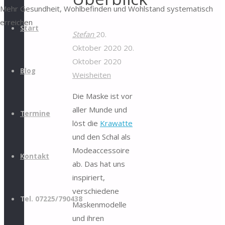
Mehr Gesundheit, Wohlbefinden und Wohlstand systematisch
erreichen
Start
Stefan
20.
Oktober 2020
20.
Oktober 2020
Blog
Weisheiten
Die Maske ist vor
aller Munde und
Termine
löst die
Krawatte
und den Schal als
Modeaccessoire
Kontakt
ab. Das hat uns
inspiriert,
verschiedene
Tel. 07225/790438
Maskenmodelle
und ihren