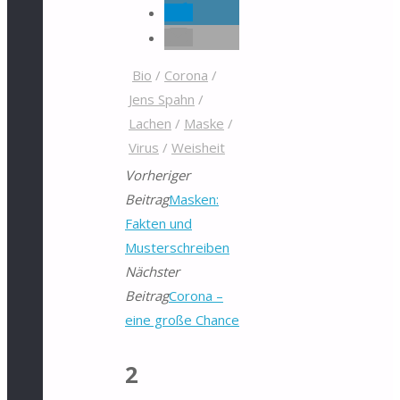
Bio
/
Corona
/
Jens Spahn
/
Lachen
/
Maske
/
Virus
/
Weisheit
Vorheriger
Beitrag
Masken:
Fakten und
Musterschreiben
Nächster
Beitrag
Corona –
eine große Chance
2