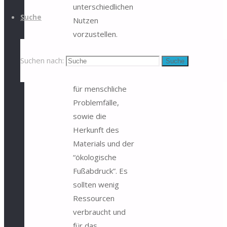
unterschiedlichen
Suche
Nutzen
vorzustellen.
Wichtig waren
Suchen nach:
uns dabei
Suche
Sondermodelle
für menschliche
Problemfälle,
sowie die
Herkunft des
Materials und der
“ökologische
Fußabdruck”. Es
sollten wenig
Ressourcen
verbraucht und
für das