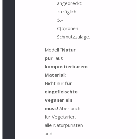
angedreckt:
zuzüglich
5,-
C(o)ronen
Schmutzzulage.
Modell “
Natur
pur
” aus
kompostierbarem
Material:
Nicht nur
für
eingefleischte
Veganer ein
muss!
Aber auch
für Vegetarier,
alle Naturpuristen
und