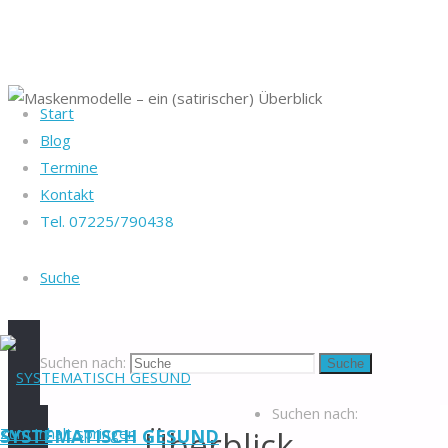
Start
Startseite
Blog
Heike Götz & Stefan
Weisheiten
Termine
Reiff
Maskenmodelle –
Kontakt
Tel. 07225/790438
ein (satirischer)
Tel. 07225/790438
Überblick
Blog
-
Maskenmodelle
Suche
Veranstaltungen
-
Newsletter
-
– ein
Impressum
-
Datenschutzerklärung
-
Suchen nach:
Suche
(satirischer)
Kontakt
-
Suchen nach:
Zum Inhalt springen
Überblick
SYSTEMATISCH GESUND