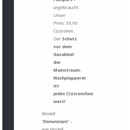
ungebraucht.
Unser
Preis: 39,90
C(o)ronen.
Der
Schutz
vor dem
Gesabbel
der
Mainstream-
Nachplapperer
ist
jedes C(o)ronchen
wert!
Modell
“
Denunziant
” –
wie Modell