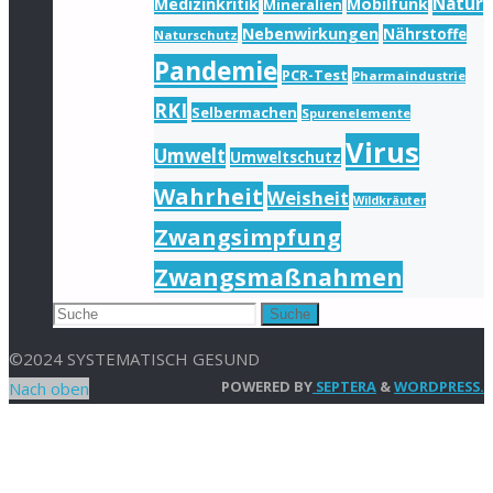
Natur
Medizinkritik
Mobilfunk
Mineralien
Nebenwirkungen
Nährstoffe
Naturschutz
Pandemie
PCR-Test
Pharmaindustrie
RKI
Selbermachen
Spurenelemente
Virus
Umwelt
Umweltschutz
Wahrheit
Weisheit
Wildkräuter
Zwangsimpfung
Zwangsmaßnahmen
Suche
©2024 SYSTEMATISCH GESUND
POWERED BY
SEPTERA
&
WORDPRESS.
Nach oben