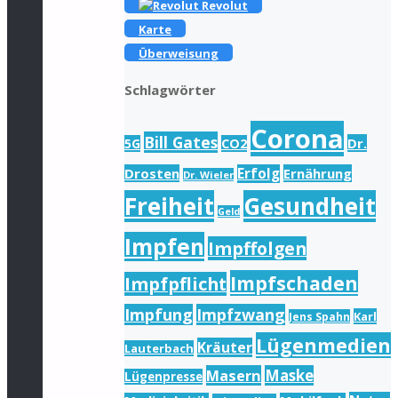
Revolut
Karte
Überweisung
Schlagwörter
Corona
Bill Gates
Dr.
5G
CO2
Drosten
Erfolg
Ernährung
Dr. Wieler
Freiheit
Gesundheit
Geld
Impfen
Impffolgen
Impfschaden
Impfpflicht
Impfung
Impfzwang
Karl
Jens Spahn
Lügenmedien
Kräuter
Lauterbach
Masern
Maske
Lügenpresse