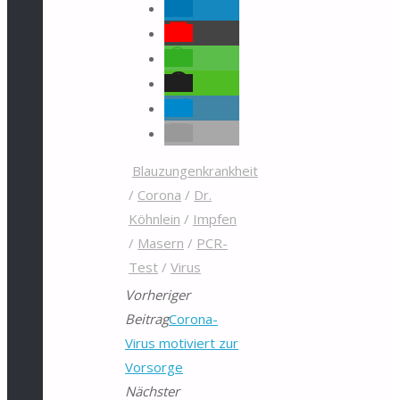
Blauzungenkrankheit
/
Corona
/
Dr.
Köhnlein
/
Impfen
/
Masern
/
PCR-
Test
/
Virus
Vorheriger
Beitrag
Corona-
Virus motiviert zur
Vorsorge
Nächster