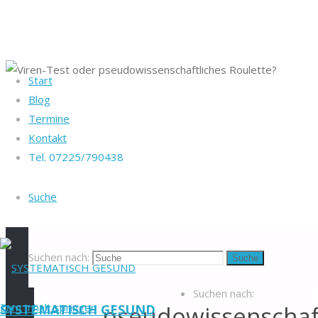
Start
Startseite
Blog
Heike Götz & Stefan
Gesundheit
Viren-
Termine
Reiff
Test oder
Kontakt
Tel. 07225/790438
pseudowissenschaftliches
Tel. 07225/790438
Roulette?
Blog
-
Viren-
Suche
Veranstaltungen
-
Newsletter
-
Test
Impressum
-
Datenschutzerklärung
-
Suchen nach:
Suche
oder
Kontakt
-
Suchen nach:
Zum Inhalt springen
pseudowissenschaf
SYSTEMATISCH GESUND