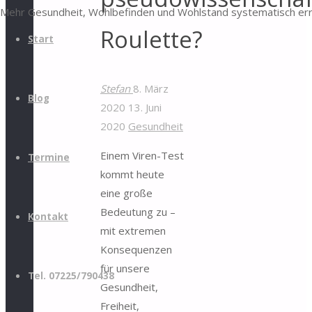
Mehr Gesundheit, Wohlbefinden und Wohlstand systematisch er
Roulette?
Start
Stefan
8. März
Blog
2020
13. Juni
2020
Gesundheit
Einem Viren-Test
Termine
kommt heute
eine große
Bedeutung zu –
Kontakt
mit extremen
Konsequenzen
für unsere
Tel. 07225/790438
Gesundheit,
Freiheit,