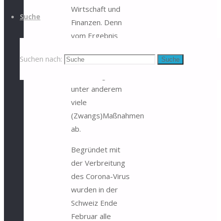
Wirtschaft und
Suche
Finanzen. Denn
vom Ergebnis
eines Viren-Test
Suchen nach:
Suche
auf das Cornoa-
Virus hängen
unter anderem
viele
(Zwangs)Maßnahmen
ab.
Begründet mit
der Verbreitung
des Corona-Virus
wurden in der
Schweiz Ende
Februar alle