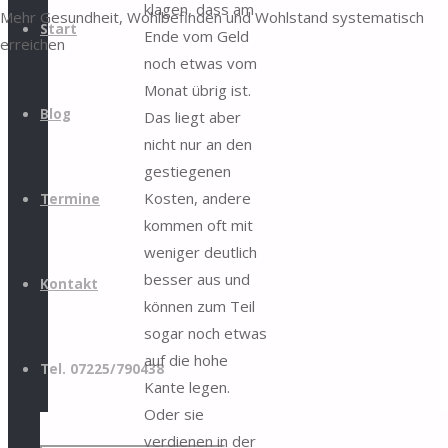
klagen, dass am
Mehr Gesundheit, Wohlbefinden und Wohlstand systematisch
Inhalt
Start
Ende vom Geld
erreichen
springen
noch etwas vom
Monat übrig ist.
Blog
Das liegt aber
nicht nur an den
gestiegenen
Kosten, andere
Termine
kommen oft mit
weniger deutlich
besser aus und
Kontakt
können zum Teil
sogar noch etwas
auf die hohe
Tel. 07225/790438
Kante legen.
Oder sie
verdienen in der