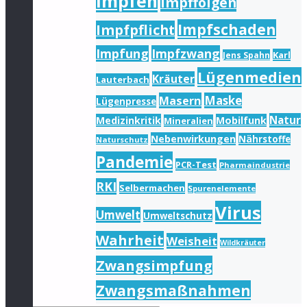
Impfen
Impffolgen
Impfschaden
Impfpflicht
Impfung
Impfzwang
Karl
Jens Spahn
Lügenmedien
Kräuter
Lauterbach
Masern
Maske
Lügenpresse
Natur
Medizinkritik
Mobilfunk
Mineralien
Nebenwirkungen
Nährstoffe
Naturschutz
Pandemie
PCR-Test
Pharmaindustrie
RKI
Selbermachen
Spurenelemente
Virus
Umwelt
Umweltschutz
Wahrheit
Weisheit
Wildkräuter
Zwangsimpfung
Zwangsmaßnahmen