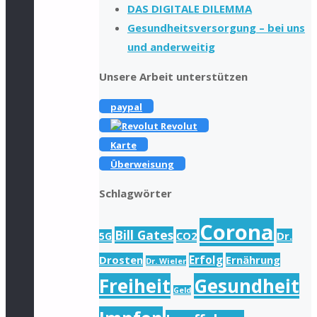
DAS DIGITALE DILEMMA
Gesundheitsversorgung – bei uns
und anderweitig
Unsere Arbeit unterstützen
paypal
Revolut
Karte
Überweisung
Schlagwörter
Corona
Bill Gates
Dr.
5G
CO2
Drosten
Erfolg
Ernährung
Dr. Wieler
Freiheit
Gesundheit
Geld