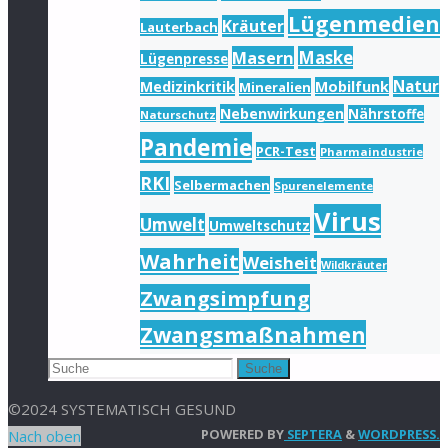
Lügenmedien
Kräuter
Lauterbach
Masern
Maske
Lügenpresse
Natur
Medizinkritik
Mobilfunk
Mineralien
Nebenwirkungen
Nährstoffe
Naturschutz
Pandemie
PCR-Test
Pharmaindustrie
RKI
Selbermachen
Spurenelemente
Virus
Umwelt
Umweltschutz
Wahrheit
Weisheit
Wildkräuter
Zwangsimpfung
Zwangsmaßnahmen
Suche
©2024 SYSTEMATISCH GESUND
POWERED BY
SEPTERA
&
WORDPRESS.
Nach oben