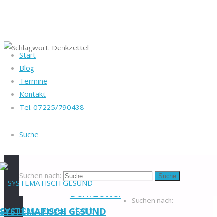
Start
Startseite
Blog
Heike Götz & Stefan
Beiträge
Termine
Reiff
Schlagwort:
verschlagwortet
Kontakt
Tel. 07225/790438
"Denkzettel"
Tel. 07225/790438
Denkzettel
Blog
-
Suche
Veranstaltungen
-
Newsletter
-
Impressum
-
Datenschutzerklärung
-
Suchen nach:
Suche
Kontakt
-
Denkzettel
Suchen nach:
statt
Zum Inhalt springen
SYSTEMATISCH GESUND