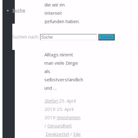
die wir im
Suche
Internet
gefunden haben.
Nur mal so als
Suchen nach:
Suche
Anregung. Denn in
der Routine des
Alltags nimmt
man viele Dinge
als
selbstverständlich
und …
Stefan
25. April
2019
25. April
2019
Weisheiten
/
Gesundheit
Denkzettel
/
Eile