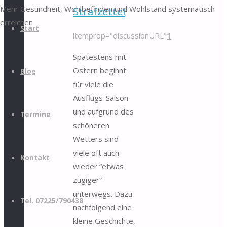
Mehr Gesundheit, Wohlbefinden und Wohlstand systematisch
Strafzettel
erreichen
Start
itemprop="discussionURL"
1
Spätestens mit
Ostern beginnt
Blog
für viele die
Ausflugs-Saison
und aufgrund des
Termine
schöneren
Wetters sind
viele oft auch
Kontakt
wieder “etwas
zügiger”
unterwegs. Dazu
Tel. 07225/790438
nachfolgend eine
kleine Geschichte,