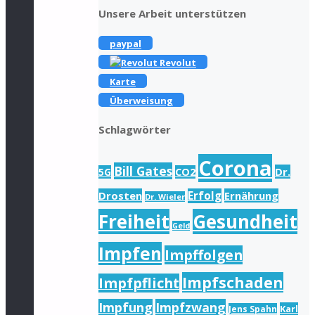
Unsere Arbeit unterstützen
paypal
Revolut
Karte
Überweisung
Schlagwörter
Corona
Bill Gates
Dr.
5G
CO2
Drosten
Erfolg
Ernährung
Dr. Wieler
Freiheit
Gesundheit
Geld
Impfen
Impffolgen
Impfschaden
Impfpflicht
Impfung
Impfzwang
Karl
Jens Spahn